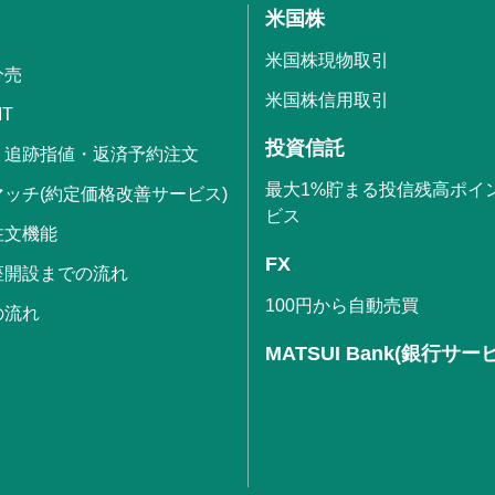
米国株
米国株現物取引
分売
米国株信用取引
IT
投資信託
・追跡指値・返済予約注文
最大1%貯まる投信残高ポイ
ッチ(約定価格改善サービス)
ビス
注文機能
FX
座開設までの流れ
100円から自動売買
の流れ
MATSUI Bank(銀行サー