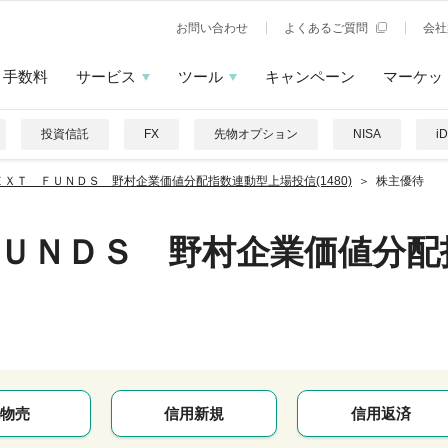
お問い合わせ
よくあるご質問
会社
手数料
サービス
ツール
キャンペーン
マーケッ
投資信託
FX
先物オプション
NISA
i
ＥＸＴ ＦＵＮＤＳ 野村企業価値分配指数連動型上場投信(1480)
株主優待
ＵＮＤＳ 野村企業価値分配
物売
信用新規
信用返済