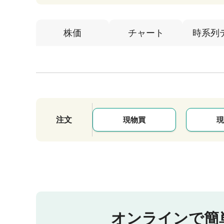
株価
チャート
時系列
注文
現物買
現
オンラインで簡