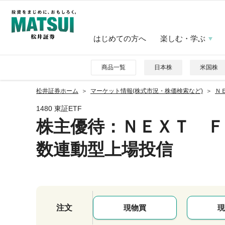
はじめての方へ
楽しむ・学ぶ
商品一覧
日本株
米国株
松井証券ホーム
マーケット情報(株式市況・株価検索など)
Ｎ
1480 東証ETF
株主優待
：ＮＥＸＴ Ｆ
数連動型上場投信
注文
現物買
現