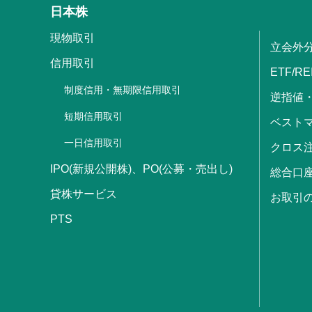
日本株
現物取引
立会外
信用取引
ETF/RE
制度信用・無期限信用取引
逆指値
短期信用取引
ベストマ
一日信用取引
クロス
IPO(新規公開株)、PO(公募・売出し)
総合口
貸株サービス
お取引
PTS