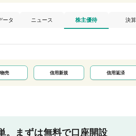
データ
ニュース
株主優待
決
物売
信用新規
信用返済
単。
まずは無料で口座開設