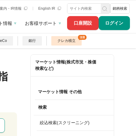
案内・IR情報
English IR
銘柄検索
口座開設
ログイン
ト情報
お客様サポート
DeCo
銀行
クレカ積立
マーケット情報(株式市況・株価
検索など)
指
マーケット情報 その他
検索
絞込検索(スクリーニング)