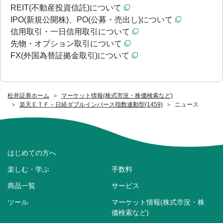
REIT(不動産投資信託)について
IPO(新規公開株)、PO(公募・売出し)について
信用取引・一日信用取引について
先物・オプション取引について
FX(外国為替証拠金取引)について
松井証券ホーム
マーケット情報(株式市況・株価検索など)
楽天ＥＴＦ－日経ダブルインバース指数連動型(1459)
ニュース
はじめての方へ
楽しむ・学ぶ
手数料
商品一覧
サービス
ツール
マーケット情報(株式市況・株
価検索など)