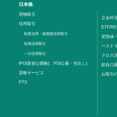
日本株
現物取引
立会外
信用取引
ETF/RE
制度信用・無期限信用取引
逆指値
短期信用取引
ベストマ
一日信用取引
クロス
IPO(新規公開株)、PO(公募・売出し)
総合口
貸株サービス
お取引
PTS