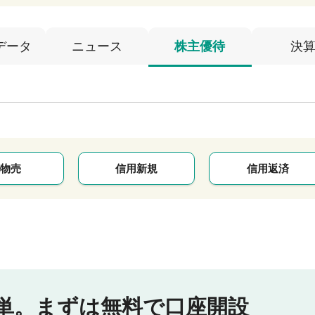
データ
ニュース
株主優待
決
物売
信用新規
信用返済
単。
まずは無料で口座開設