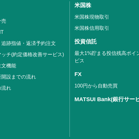
米国株
米国株現物取引
分売
米国株信用取引
IT
投資信託
・追跡指値・返済予約注文
最大1%貯まる投信残高ポイ
ッチ(約定価格改善サービス)
ビス
注文機能
FX
座開設までの流れ
100円から自動売買
の流れ
MATSUI Bank(銀行サー