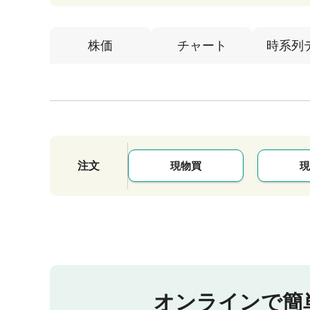
株価
チャート
時系列
注文
現物買
現
オンラインで簡