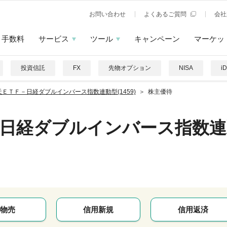
お問い合わせ
よくあるご質問
会社
手数料
サービス
ツール
キャンペーン
マーケッ
投資信託
FX
先物オプション
NISA
i
天ＥＴＦ－日経ダブルインバース指数連動型(1459)
株主優待
－日経ダブルインバース指数連
物売
信用新規
信用返済