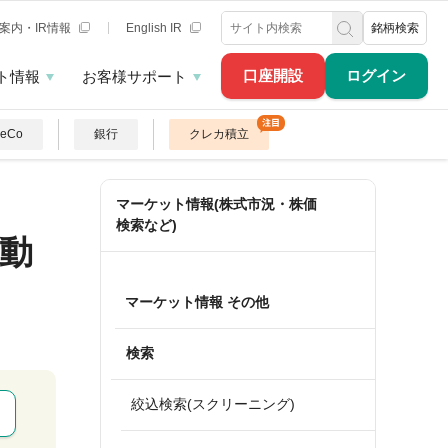
案内・IR情報
English IR
銘柄検索
口座開設
ログイン
ト情報
お客様サポート
DeCo
銀行
クレカ積立
マーケット情報(株式市況・株価
検索など)
動
マーケット情報 その他
検索
絞込検索(スクリーニング)