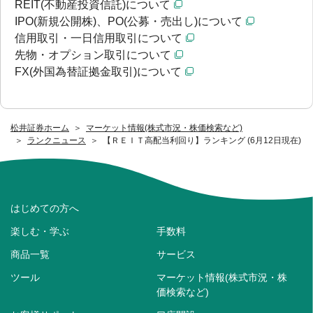
REIT(不動産投資信託)について
IPO(新規公開株)、PO(公募・売出し)について
信用取引・一日信用取引について
先物・オプション取引について
FX(外国為替証拠金取引)について
松井証券ホーム
マーケット情報(株式市況・株価検索など)
ランクニュース
【ＲＥＩＴ高配当利回り】ランキング (6月12日現在)
はじめての方へ
楽しむ・学ぶ
手数料
商品一覧
サービス
ツール
マーケット情報(株式市況・株
価検索など)