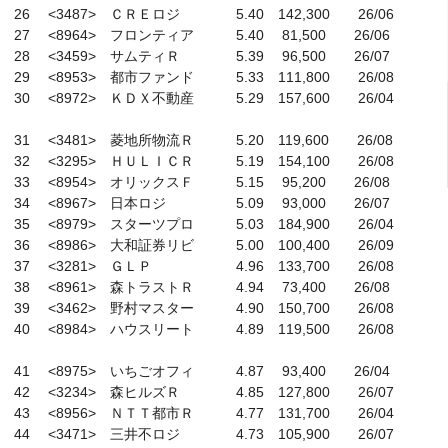
　26　 <3487>　ＣＲＥロジ　　　　5.40　142,300　　26/06

　27　 <8964>　フロンティア　　　5.40　 81,500　　26/06

　28　 <3459>　サムティＲ　　　　5.39　 96,500　　26/07

　29　 <8953>　都市ファンド　　　5.33　111,800　　26/08

　30　 <8972>　ＫＤＸ不動産　　　5.29　157,600　　26/04

　31　 <3481>　菱地所物流Ｒ　　　5.20　119,600　　26/08

　32　 <3295>　ＨＵＬＩＣＲ　　　5.19　154,100　　26/08

　33　 <8954>　オリックスＦ　　　5.15　 95,200　　26/08

　34　 <8967>　日本ロジ　　　　　5.09　 93,000　　26/07

　35　 <8979>　スターツプロ　　　5.03　184,900　　26/04

　36　 <8986>　大和証券リビ　　　5.00　100,400　　26/09

　37　 <3281>　ＧＬＰ　　　　　　4.96　133,700　　26/08

　38　 <8961>　森トラストＲ　　　4.94　 73,400　　26/08

　39　 <3462>　野村マスター　　　4.90　150,700　　26/08

　40　 <8984>　ハウスリート　　　4.89　119,500　　26/08

　41　 <8975>　いちごオフィ　　　4.87　 93,400　　26/04

　42　 <3234>　森ヒルズＲ　　　　4.85　127,800　　26/07

　43　 <8956>　ＮＴＴ都市Ｒ　　　4.77　131,700　　26/04

　44　 <3471>　三井不ロジ　　　　4.73　105,900　　26/07
