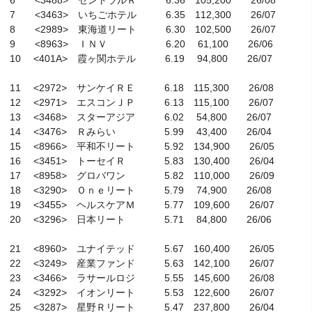
　7　　<3463>　いちごホテル　　　6.35　112,300　　26/07

　8　　<2989>　東海道リート　　　6.30　102,500　　26/07

　9　　<8963>　ＩＮＶ　　　　　　6.20　 61,100　　26/06

　10　 <401A>　霞ヶ関ホテル　　　6.19　 94,800　　26/07

　11　 <2972>　サンケイＲＥ　　　6.18　115,300　　26/08

　12　 <2971>　エスコンＪＰ　　　6.13　115,100　　26/07

　13　 <3468>　スターアジア　　　6.02　 54,800　　26/07

　14　 <3476>　Ｒみらい　　　　　5.99　 43,400　　26/04

　15　 <8966>　平和不リート　　　5.92　134,900　　26/05

　16　 <3451>　トーセイＲ　　　　5.83　130,400　　26/04

　17　 <8958>　グロバワン　　　　5.82　110,000　　26/09

　18　 <3290>　Ｏｎｅリート　　　5.79　 74,900　　26/08

　19　 <3455>　ヘルスケアＭ　　　5.77　109,600　　26/07

　20　 <3296>　日本リート　　　　5.71　 84,800　　26/06

　21　 <8960>　ユナイテッド　　　5.67　160,400　　26/05

　22　 <3249>　産業ファンド　　　5.63　142,100　　26/07

　23　 <3466>　ラサールロジ　　　5.55　145,600　　26/08

　24　 <3292>　イオンリート　　　5.53　122,600　　26/07

　25　 <3287>　星野Ｒリート　　　5.47　237,800　　26/04
