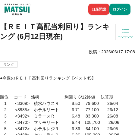
口座開設
ログイン
【ＲＥＩＴ高配当利回り】ランキ
ング (6月12日現在)
コンテンツ
投稿：
2026/06/17 17:08
ランク
●今週のＲＥＩＴ高利回りランキング【ベスト45】

順位　 コード　銘柄　　　　　　利回り 6/12終値　 決算期

　1　　<3309>　積水ハウスＲ　　　8.50　 79,600　　26/04

　2　　<8985>　ホテルリート　　　6.71　 77,100　　26/12

　3　　<3492>　ミラースＲ　　　　6.48　 83,300　　26/08

　4　　<3470>　マリモリート　　　6.44　108,700　　26/06

　5　　<3472>　ホテルレジＲ　　　6.36　 64,100　　26/05

　6　　<3488>　セントラルＲ　　　6.36　105,200　　26/08
