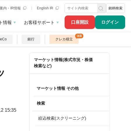
案内・IR情報
English IR
銘柄検索
口座開設
ログイン
ト情報
お客様サポート
DeCo
銀行
クレカ積立
マーケット情報(株式市況・株価
検索など)
ッ
マーケット情報 その他
検索
12 15:35
絞込検索(スクリーニング)