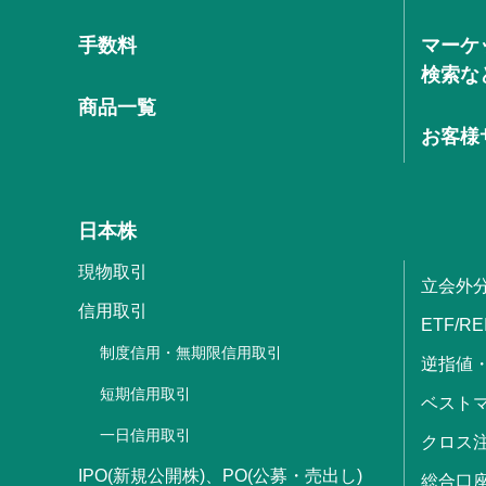
手数料
マーケ
検索な
商品一覧
お客様
日本株
現物取引
立会外
信用取引
ETF/RE
制度信用・無期限信用取引
逆指値
短期信用取引
ベストマ
一日信用取引
クロス
IPO(新規公開株)、PO(公募・売出し)
総合口