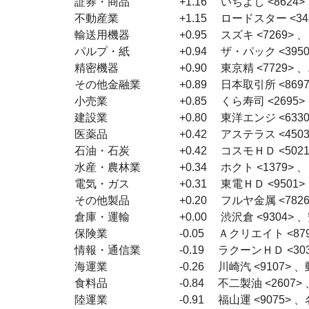
　証券・商品　　　 　 +1.16 　いちよし <8624> 、
　不動産業　　　　 　 +1.15 　ロードスター <3482
　輸送用機器　　　 　 +0.95 　スズキ <7269> 、ヨロ
　パルプ・紙　　　 　 +0.94 　ザ・パック <3950> 
　精密機器　　　　 　 +0.90 　東京精 <7729> 、ニ
　その他金融業　　 　 +0.89 　日本取引所 <8697>
　小売業　　　　　 　 +0.85 　くら寿司 <2695> 
　建設業　　　　　 　 +0.80 　東洋エンジ <6330> 
　医薬品　　　　　 　 +0.42 　アステラス <4503>
　石油・石炭　　　 　 +0.42 　コスモＨＤ <5021>
　水産・農林業　　 　 +0.34 　ホクト <1379> 、Ｕ
　電気・ガス　　　 　 +0.31 　東電ＨＤ <9501> 、
　その他製品　　　 　 +0.20 　フルヤ金属 <7826>
　倉庫・運輸　　　 　 +0.00 　渋沢倉 <9304> 、安
　保険業　　　　　 　 -0.05 　Ａクリエイト <8798
　情報・通信業　　 　 -0.19 　ラクーンＨＤ <3031
　海運業　　　　　 　 -0.26 　川崎汽 <9107> 、郵
　食料品　　　　　 　 -0.84 　不二製油 <2607> 、
　陸運業　　　　　 　 -0.91 　福山運 <9075> 、名鉄