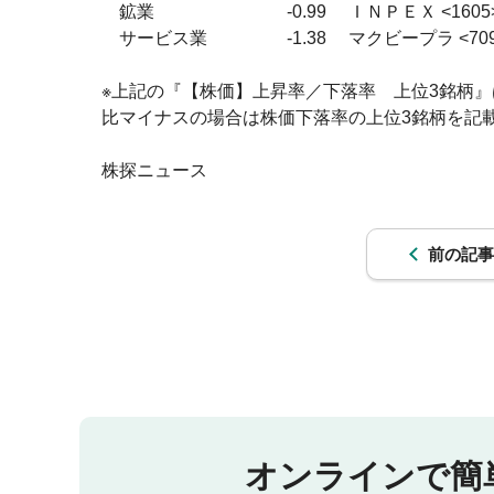
　鉱業　　　　　　 　 -0.99 　ＩＮＰＥＸ <1605> 
　サービス業　　　 　 -1.38 　マクビープラ <7095
※上記の『【株価】上昇率／下落率　上位3銘柄
比マイナスの場合は株価下落率の上位3銘柄を記載
前の記事
オンラインで簡