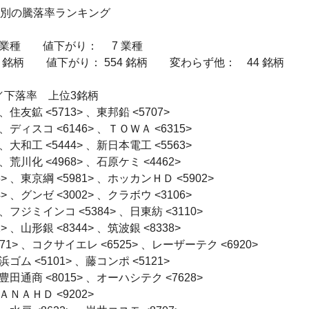
別の騰落率ランキング

業種　　値下がり：　 7 業種

 銘柄　　値下がり： 554 銘柄　　変わらず他：　44 銘柄

／下落率　上位3銘柄

住友鉱 <5713> 、東邦鉛 <5707> 

ディスコ <6146> 、ＴＯＷＡ <6315> 

大和工 <5444> 、新日本電工 <5563> 

荒川化 <4968> 、石原ケミ <4462> 

 、東京綱 <5981> 、ホッカンＨＤ <5902> 

、グンゼ <3002> 、クラボウ <3106> 

フジミインコ <5384> 、日東紡 <3110> 

、山形銀 <8344> 、筑波銀 <8338> 

> 、コクサイエレ <6525> 、レーザーテク <6920> 

ゴム <5101> 、藤コンポ <5121> 

田通商 <8015> 、オーハシテク <7628> 

ＮＡＨＤ <9202> 
