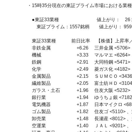
・15時35分現在の東証プライム市場における業種
　●東証33業種　　　　　　　　値上がり：　26 
　　東証プライム：1557銘柄　　値上がり： 959
　東証33業種　　　 前日比率　 【株価】上昇率
　非鉄金属　　　　 　 +6.26 　三井金属 <5706> 、
　機械　　　　　　 　 +3.33 　マルマエ <6264> 、
　鉄鋼　　　　　　 　 +2.91 　大同特鋼 <5471> 、
　化学　　　　　　 　 +2.49 　菱ガス化 <4182> 、
　金属製品　　　　 　 +2.15 　ＳＵＭＣＯ <3436>
　繊維製品　　　　 　 +2.05 　富士紡ＨＤ <3104> 
　ガラス・土石　　 　 +1.96 　住友大阪 <5232> 、
　銀行業　　　　　 　 +1.94 　ゆうちょ銀 <7182> 
　電気機器　　　　 　 +1.87 　日本マイクロ <6871
　ゴム製品　　　　 　 +1.82 　住友ゴ <5110> 、浜
　卸売業　　　　　 　 +1.48 　長瀬産 <8012> 、豊
　空運業　　　　　 　 +1.40 　ＪＡＬ <9201> 、Ａ