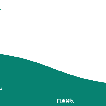
ス
口座開設