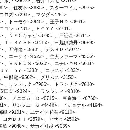
水戸 <8622> 、岩井コスモ <8707> 

> 、住友不 <8830> 、スターマイカ <2975> 

ズ <7294> 、マツダ <7261> 

、トーモク <3946> 、王子ＨＤ <3861> 

コン <7731> 、ＨＯＹＡ <7741> 

 、ＮＥＣキャピ <8793> 、日証金 <8511> 

、Ｔ－ＢＡＳＥ <3415> 、三越伊勢丹 <3099> 

、五洋建 <1893> 、テスＨＤ <5074> 

 、エーザイ <4523> 、住友ファーマ <4506> 

 、ＥＮＥＯＳ <5020> 、ニチレキＧ <5011> 

ｍｉｏｓ <1333> 、ニッスイ <1332> 

中部電 <9502> 、グリムス <3150> 

 、リンテック <7966> 、トランザク <7818> 

田倉 <9324> 、トランシティ <9310> 

> 、アニコムＨＤ <8715> 、東京海上 <8766> 

> 、リンクユーＧ <4446> 、ビジョナル <4194> 

船 <9101> 、ユナイテド海 <9110> 

コカＢＪＨ <2579> 、アサヒ <2502> 

 <9048> 、サカイ引越 <9039> 
