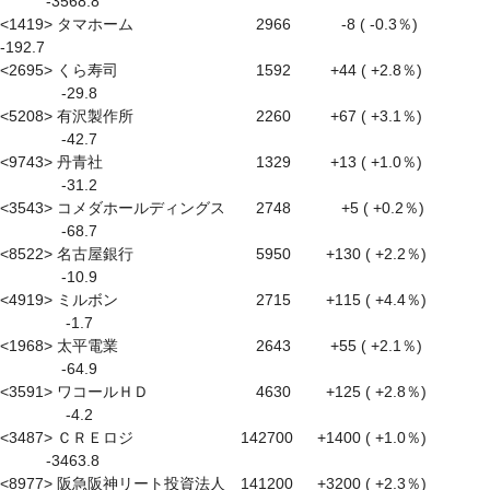
　　　-3568.8

<1419> タマホーム　　　　　　　　2966　　　 -8 ( -0.3％) 　　　 
-192.7

<2695> くら寿司　　　　　　　　　1592 　　 +44 ( +2.8％) 
　　　　-29.8

<5208> 有沢製作所　　　　　　　　2260 　　 +67 ( +3.1％) 
　　　　-42.7

<9743> 丹青社　　　　　　　　　　1329 　　 +13 ( +1.0％) 
　　　　-31.2

<3543> コメダホールディングス　　2748　　　 +5 ( +0.2％) 
　　　　-68.7

<8522> 名古屋銀行　　　　　　　　5950　　 +130 ( +2.2％) 
　　　　-10.9

<4919> ミルボン　　　　　　　　　2715　　 +115 ( +4.4％) 
　　　　 -1.7

<1968> 太平電業　　　　　　　　　2643 　　 +55 ( +2.1％) 
　　　　-64.9

<3591> ワコールＨＤ　　　　　　　4630　　 +125 ( +2.8％) 
　　　　 -4.2

<3487> ＣＲＥロジ　　　　　　　142700 　 +1400 ( +1.0％) 
　　　-3463.8

<8977> 阪急阪神リート投資法人　141200 　 +3200 ( +2.3％) 