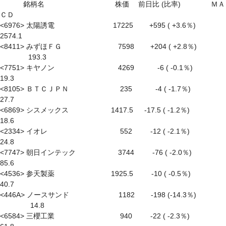
　　　 銘柄名　　　　　　　　　　株価　 前日比 (比率)　　　　 ＭＡ
ＣＤ

<6976> 太陽誘電　　　　　　　　 17225　　 +595 ( +3.6％) 　　　 
2574.1

<8411> みずほＦＧ　　　　　　　　7598　　 +204 ( +2.8％) 
　　　　193.3

<7751> キヤノン　　　　　　　　　4269　　　 -6 ( -0.1％) 　　　　 
19.3

<8105> ＢＴＣＪＰＮ　　　　　　　 235　　　 -4 ( -1.7％) 　　　　 
27.7

<6869> シスメックス　　　　　　1417.5 　 -17.5 ( -1.2％) 　　　　 
18.6

<2334> イオレ　　　　　　　　　　 552 　　 -12 ( -2.1％) 　　　　 
24.8

<7747> 朝日インテック　　　　　　3744 　　 -76 ( -2.0％) 　　　　 
85.6

<4536> 参天製薬　　　　　　　　1925.5 　　 -10 ( -0.5％) 　　　　 
40.7

<446A> ノースサンド　　　　　　　1182　　 -198 (-14.3％) 
　　　　 14.8

<6584> 三櫻工業　　　　　　　　　 940 　　 -22 ( -2.3％) 　　　　 