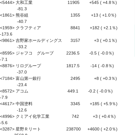
<5444> 大和工業　　　　　　　　 11905　　 +545 ( +4.8％) 
　　　　-81.3

<1861> 熊谷組　　　　　　　　　　1355 　　 +13 ( +1.0％) 
　　　　-40.7

<1959> クラフティア　　　　　　　8841　　 +182 ( +2.1％) 　　　 
-173.6

<9861> 吉野家ホールディングス　　3157　　　 +3 ( +0.1％) 
　　　　-33.2

<8595> ジャフコ　グループ　　　2236.5　　 -0.5 ( -0.0％) 　　　　 
-7.1

<8876> リログループ　　　　　　1817.5 　　 -14 ( -0.8％) 
　　　　-37.0

<7184> 富山第一銀行　　　　　　　2495　　　 +8 ( +0.3％) 
　　　　-23.4

<8572> アコム　　　　　　　　　 449.1　　 -0.2 ( -0.0％) 　　　　 
-7.9

<4617> 中国塗料　　　　　　　　　3345　　 +185 ( +5.9％) 
　　　　-12.6

<4996> クミアイ化学工業　　　　　 742　　　 +3 ( +0.4％) 　　　　 
-5.6

<3287> 星野Ｒリート　　　　　　238700 　 +4600 ( +2.0％) 