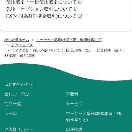
信用取引・一日信用取引について
先物・オプション取引について
FX(外国為替証拠金取引)について
松井証券ホーム
マーケット情報(株式市況・株価検索など)
テクニュース
【ＭＡＣＤ｜買い／売りサイン】 10:30現在 買い＝ 142 銘柄 売り＝
33 銘柄 (6月12日)
はじめての方へ
楽しむ・学ぶ
手数料
商品一覧
サービス
ツール
マーケット情報(株式市況・株
価検索など)
お客様サポート
口座開設