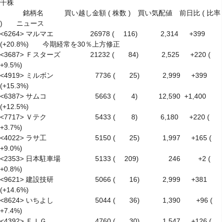
千株

　　　 銘柄名　　　買い越し金額 ( 株数 )　買い気配値　前日比 ( 比率 
)　　ニュース

<6264> マルマエ　　　　　 26978 (　 116)　　　 2,314 　 +399 
(+20.8%)　　今期経常を30％上方修正

<3687> Ｆスターズ　　　　 21232 (　　84)　　　 2,525 　 +220 ( 
+9.5%)

<4919> ミルボン　　　　　　7736 (　　25)　　　 2,999 　 +399 
(+15.3%)

<6387> サムコ　　　　　　　5663 (　　 4)　　　12,590  +1,400 
(+12.5%)

<7717> Ｖテク　　　　　　　5433 (　　 8)　　　 6,180 　 +220 ( 
+3.7%)

<4022> ラサ工　　　　　　　5150 (　　25)　　　 1,997 　 +165 ( 
+9.0%)

<2353> 日本駐車場　　　　　5133 (　 209)　　　　 246 　　 +2 ( 
+0.8%)

<9621> 建設技研　　　　　　5066 (　　16)　　　 2,999 　 +381 
(+14.6%)

<8624> いちよし　　　　　　5044 (　　36)　　　 1,390　　 +96 ( 
+7.4%)

<4392> ＦＩＧ　　　　　　　4760 (　　30)　　　 1,547 　 +126 ( 