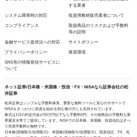
する業者
システム障害時の対応
投資用教材販売業者について
コンプライアンス
取扱商品のリスクおよび手数料
等の説明
金融サービス提供法への対応
サイトポリシー
プライバシーポリシー
推奨環境
SNS等の情報発信サービスに
ついて
ネット証券/日本株・米国株・投信・FX・NISAなら証券会社の松
井証券
松井証券はシンプルな手数料体系、豊富な無料ツールと安心のサポートで
NISAをきっかけに投資を始める初心者の方にも支持されています。
株式は1日の約定代金が50万円以下なら手数料0円、その他商品の手数料も業
界最安水準でご提供しています。NISAでの日本株、米国株、投資信託はすべ
て売買手数料が無料です。
日本株(現物取引/信用取引)・米国株(現物取引/信用取引)、投資信託、FX、先