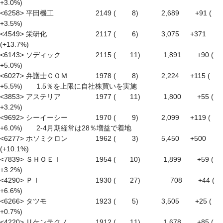
+3.0%)

<6258> 平田機工　　　　　　2149 (　　 8)　　　 2,689　　 +91 ( 
+3.5%)

<4549> 栄研化　　　　　　　2117 (　　 6)　　　 3,075 　 +371 
(+13.7%)

<6143> ソディック　　　　　2115 (　　11)　　　 1,891　　 +90 ( 
+5.0%)

<6027> 弁護士ＣＯＭ　　　　1978 (　　 8)　　　 2,224 　 +115 ( 
+5.5%)　　1.5％を上限に自社株買いを実施

<3853> アステリア　　　　　1977 (　　11)　　　 1,800　　 +55 ( 
+3.2%)

<9692> シーイーシー　　　　1970 (　　 9)　　　 2,099 　 +119 ( 
+6.0%)　　2-4月期経常は28％増益で着地

<6277> ホソミクロン　　　　1962 (　　 3)　　　 5,450 　 +500 
(+10.1%)

<7839> ＳＨＯＥＩ　　　　　1954 (　　10)　　　 1,899　　 +59 ( 
+3.2%)

<4290> ＰＩ　　　　　　　　1930 (　　27)　　　　 708　　 +44 ( 
+6.6%)

<6266> タツモ　　　　　　　1923 (　　 5)　　　 3,505　　 +25 ( 
+0.7%)

<4220> リケンテクノ　　　　1912 (　　11)　　　 1,678　　 +85 ( 