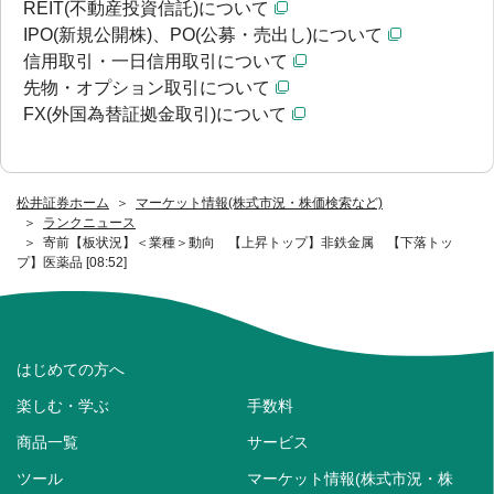
REIT(不動産投資信託)について
IPO(新規公開株)、PO(公募・売出し)について
信用取引・一日信用取引について
先物・オプション取引について
FX(外国為替証拠金取引)について
松井証券ホーム
マーケット情報(株式市況・株価検索など)
ランクニュース
寄前【板状況】＜業種＞動向 【上昇トップ】非鉄金属 【下落トッ
プ】医薬品 [08:52]
はじめての方へ
楽しむ・学ぶ
手数料
商品一覧
サービス
ツール
マーケット情報(株式市況・株