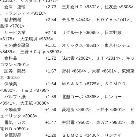
<1333> 、サカタタネ <1377> 

　倉庫・運輸　　　 　 +2.73 　三井倉ＨＤ <9302> 、住友倉 <9303> 
、トランシティ <9310> 

　精密機器　　　　 　 +2.54 　テルモ <4543> 、ＨＯＹＡ <7741> 、
島津 <7701> 

　サービス業　　　 　 +2.49 　リクルート <6098> 、日本郵政 
<6178> 、大栄環境 <9336> 

　その他金融業　　 　 +1.81 　オリックス <8591> 、東京センチュ 
<8439> 、三菱ＨＣキャ <8593> 

　食料品　　　　　 　 +1.72 　味の素 <2802> 、ＪＴ <2914> 、キッ
コマン <2801> 

　証券・商品　　　 　 +1.67 　野村 <8604> 、大和 <8601> 、東海東
京 <8616> 

　保険業　　　　　 　 +1.64 　ＭＳ＆ＡＤ <8725> 、ＳＯＭＰＯ 
<8630> 、Ｔ＆Ｄ <8795> 

　パルプ・紙　　　 　 +1.59 　北越コーポ <3865> 、レンゴー 
<3941> 、大王紙 <3880> 

　不動産業　　　　 　 +1.59 　菱地所 <8802> 、三井不 <8801> 、ヒ
ューリック <3003> 

　電気・ガス　　　 　 +1.47 　中部電 <9502> 、東ガス <9531> 、東
電ＨＤ <9501> 

　金属製品　　　　 　 +1.28 　ＳＵＭＣＯ <3436> 、リンナイ 