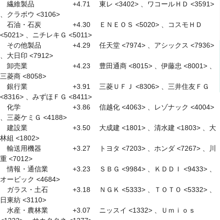
　繊維製品　　　　 　 +4.71 　東レ <3402> 、ワコールＨＤ <3591> 
、クラボウ <3106> 

　石油・石炭　　　 　 +4.30 　ＥＮＥＯＳ <5020> 、コスモＨＤ 
<5021> 、ニチレキＧ <5011> 

　その他製品　　　 　 +4.29 　任天堂 <7974> 、アシックス <7936> 
、大日印 <7912> 

　卸売業　　　　　 　 +4.23 　豊田通商 <8015> 、伊藤忠 <8001> 、
三菱商 <8058> 

　銀行業　　　　　 　 +3.91 　三菱ＵＦＪ <8306> 、三井住友ＦＧ 
<8316> 、みずほＦＧ <8411> 

　化学　　　　　　 　 +3.86 　信越化 <4063> 、レゾナック <4004> 
、三菱ケミＧ <4188> 

　建設業　　　　　 　 +3.50 　大成建 <1801> 、清水建 <1803> 、大
林組 <1802> 

　輸送用機器　　　 　 +3.27 　トヨタ <7203> 、ホンダ <7267> 、川
重 <7012> 

　情報・通信業　　 　 +3.23 　ＳＢＧ <9984> 、ＫＤＤＩ <9433> 、
オービック <4684> 

　ガラス・土石　　 　 +3.18 　ＮＧＫ <5333> 、ＴＯＴＯ <5332> 、
日東紡 <3110> 

　水産・農林業　　 　 +3.07 　ニッスイ <1332> 、Ｕｍｉｏｓ 