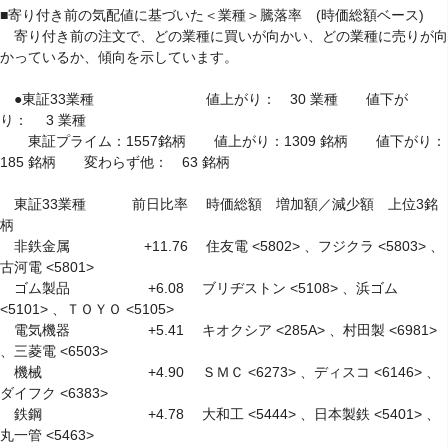
■寄り付き前の気配値に基づいた＜業種＞騰落率　(時価総額ベース)

　寄り付き前の注文で、どの業種に買いが向かい、どの業種に売りが向
かっているか、傾向を示しています。

　●東証33業種　　　　　　　　値上がり：　30 業種　　値下が
り：　 3 業種

　　東証プライム：1557銘柄　　値上がり：1309 銘柄　　値下がり： 
185 銘柄　　変わらず他：　63 銘柄

　東証33業種　　　 前日比率　 時価総額　増加額／減少額　上位3銘
柄

　非鉄金属　　　　　 +11.76 　住友電 <5802> 、フジクラ <5803> 、
古河電 <5801> 

　ゴム製品　　　　 　 +6.08 　ブリヂストン <5108> 、浜ゴム 
<5101> 、ＴＯＹＯ <5105> 

　電気機器　　　　 　 +5.41 　キオクシア <285A> 、村田製 <6981> 
、三菱電 <6503> 

　機械　　　　　　 　 +4.90 　ＳＭＣ <6273> 、ディスコ <6146> 、
ダイフク <6383> 

　鉄鋼　　　　　　 　 +4.78 　大和工 <5444> 、日本製鉄 <5401> 、
丸一管 <5463> 
