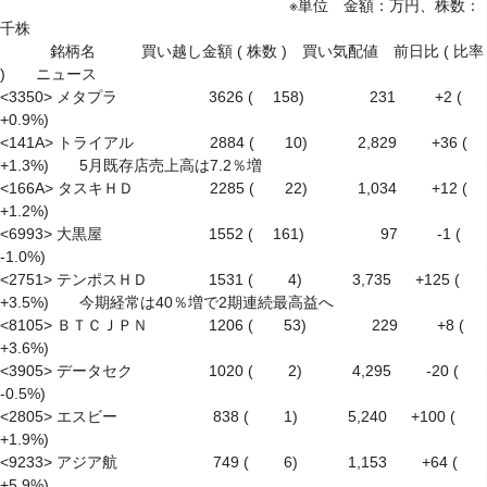
　　　　　　　　　　　　　　　　　　　※単位　金額：万円、株数：
千株

　　　 銘柄名　　　買い越し金額 ( 株数 )　買い気配値　前日比 ( 比率 
)　　ニュース

<3350> メタプラ　　　　　　3626 (　 158)　　　　 231 　　 +2 ( 
+0.9%)

<141A> トライアル　　　　　2884 (　　10)　　　 2,829　　 +36 ( 
+1.3%)　　5月既存店売上高は7.2％増

<166A> タスキＨＤ　　　　　2285 (　　22)　　　 1,034　　 +12 ( 
+1.2%)

<6993> 大黒屋　　　　　　　1552 (　 161)　　　　　97 　　 -1 ( 
-1.0%)

<2751> テンポスＨＤ　　　　1531 (　　 4)　　　 3,735 　 +125 ( 
+3.5%)　　今期経常は40％増で2期連続最高益へ

<8105> ＢＴＣＪＰＮ　　　　1206 (　　53)　　　　 229 　　 +8 ( 
+3.6%)

<3905> データセク　　　　　1020 (　　 2)　　　 4,295　　 -20 ( 
-0.5%)

<2805> エスビー　　　　　　 838 (　　 1)　　　 5,240 　 +100 ( 
+1.9%)

<9233> アジア航　　　　　　 749 (　　 6)　　　 1,153　　 +64 ( 
+5.9%)
