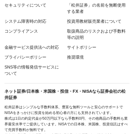
セキュリティについて
「松井証券」の名前を無断使用
する業者
システム障害時の対応
投資用教材販売業者について
コンプライアンス
取扱商品のリスクおよび手数料
等の説明
金融サービス提供法への対応
サイトポリシー
プライバシーポリシー
推奨環境
SNS等の情報発信サービスに
ついて
ネット証券/日本株・米国株・投信・FX・NISAなら証券会社の松
井証券
松井証券はシンプルな手数料体系、豊富な無料ツールと安心のサポートで
NISAをきっかけに投資を始める初心者の方にも支持されています。
株式は1日の約定代金が50万円以下なら手数料0円、その他商品の手数料も業
界最安水準でご提供しています。NISAでの日本株、米国株、投資信託はすべ
て売買手数料が無料です。