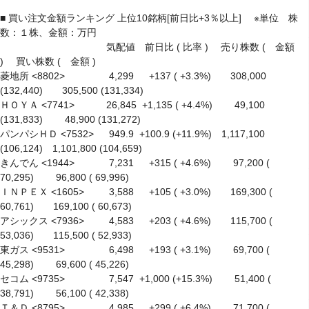
■ 買い注文金額ランキング 上位10銘柄[前日比+3％以上]　 ※単位　株
数：１株、金額：万円

　　　　　　　　　　　気配値　前日比 ( 比率 )　 売り株数 (　金額 
)　 買い株数 (　金額 )

菱地所 <8802> 　　　　 4,299 　 +137 ( +3.3%)　　308,000 
(132,440)　　305,500 (131,334)

ＨＯＹＡ <7741> 　　　26,845  +1,135 ( +4.4%)　　 49,100 
(131,833)　　 48,900 (131,272)

パンパシＨＤ <7532> 　 949.9  +100.9 (+11.9%)　1,117,100 
(106,124)　1,101,800 (104,659)

きんでん <1944> 　　　 7,231 　 +315 ( +4.6%)　　 97,200 ( 
70,295)　　 96,800 ( 69,996)

ＩＮＰＥＸ <1605> 　　 3,588 　 +105 ( +3.0%)　　169,300 ( 
60,761)　　169,100 ( 60,673)

アシックス <7936> 　　 4,583 　 +203 ( +4.6%)　　115,700 ( 
53,036)　　115,500 ( 52,933)

東ガス <9531> 　　　　 6,498 　 +193 ( +3.1%)　　 69,700 ( 
45,298)　　 69,600 ( 45,226)

セコム <9735> 　　　　 7,547  +1,000 (+15.3%)　　 51,400 ( 
38,791)　　 56,100 ( 42,338)

Ｔ＆Ｄ <8795> 　　　　 4,985 　 +299 ( +6.4%)　　 71,700 ( 