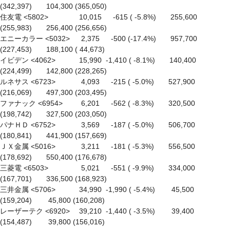
(342,397)　　104,300 (365,050)

住友電 <5802> 　　　　10,015 　 -615 ( -5.8%)　　255,600 
(255,983)　　256,400 (256,656)

エニーカラー <5032> 　 2,375 　 -500 (-17.4%)　　957,700 
(227,453)　　188,100 ( 44,673)

イビデン <4062> 　　　15,990  -1,410 ( -8.1%)　　140,400 
(224,499)　　142,800 (228,265)

ルネサス <6723> 　　　 4,093 　 -215 ( -5.0%)　　527,900 
(216,069)　　497,300 (203,495)

ファナック <6954> 　　 6,201 　 -562 ( -8.3%)　　320,500 
(198,742)　　327,500 (203,050)

パナＨＤ <6752> 　　　 3,569 　 -187 ( -5.0%)　　506,700 
(180,841)　　441,900 (157,669)

ＪＸ金属 <5016> 　　　 3,211 　 -181 ( -5.3%)　　556,500 
(178,692)　　550,400 (176,678)

三菱電 <6503> 　　　　 5,021 　 -551 ( -9.9%)　　334,000 
(167,701)　　336,500 (168,923)

三井金属 <5706> 　　　34,990  -1,990 ( -5.4%)　　 45,500 
(159,204)　　 45,800 (160,208)

レーザーテク <6920> 　39,210  -1,440 ( -3.5%)　　 39,400 
(154,487)　　 39,800 (156,016)
