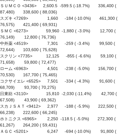
ＳＵＭＣＯ <3436> 　 2,600.5  -599.5 (-18.7%)　　336,400 ( 
87,480)　　338,600 ( 88,036)

スズキ <7269> 　　　　 1,660 　 -184 (-10.0%)　　461,300 ( 
76,575)　　421,400 ( 69,931)

ＳＭＣ <6273> 　　　　59,960  -1,880 ( -3.0%)　　 12,700 ( 
76,149)　　 12,800 ( 76,736)

中外薬 <4519> 　　　　 7,301 　 -259 ( -3.4%)　　 99,500 ( 
72,644)　　103,600 ( 75,628)

スクリン <7735> 　　　12,125 　 -855 ( -6.6%)　　 59,100 ( 
71,658)　　 59,800 ( 72,477)

ローム <6963> 　　　　 4,501 　 -238 ( -5.0%)　　156,700 ( 
70,530)　　167,700 ( 75,465)

コクサイエレ <6525> 　 7,501 　 -334 ( -4.3%)　　 91,600 ( 
68,709)　　 93,700 ( 70,275)

日東紡 <3110> 　　　　15,810  -2,030 (-11.4%)　　 42,700 ( 
67,508)　　 43,900 ( 69,362)

スカＪＳＡＴ <9412> 　 2,977 　 -188 ( -5.9%)　　222,500 ( 
66,238)　　222,600 ( 66,245)

ホトニクス <6965> 　　 2,250  -118.5 ( -5.0%)　　272,300 ( 
61,267)　　264,200 ( 59,431)

ＡＧＣ <5201> 　　　　 6,247 　 -694 (-10.0%)　　 91,800 ( 