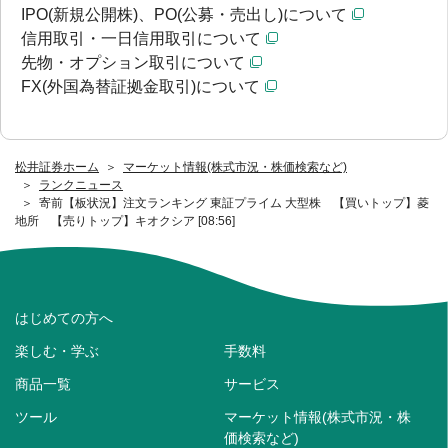
IPO(新規公開株)、PO(公募・売出し)について
信用取引・一日信用取引について
先物・オプション取引について
FX(外国為替証拠金取引)について
松井証券ホーム
マーケット情報(株式市況・株価検索など)
ランクニュース
寄前【板状況】注文ランキング 東証プライム 大型株 【買いトップ】菱
地所 【売りトップ】キオクシア [08:56]
はじめての方へ
楽しむ・学ぶ
手数料
商品一覧
サービス
ツール
マーケット情報(株式市況・株
価検索など)