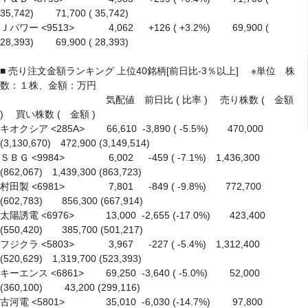
35,742)　　 71,700 ( 35,742)

Ｊパワー <9513> 　　　 4,062 　 +126 ( +3.2%)　　 69,900 ( 
28,393)　　 69,900 ( 28,393)

■ 売り注文金額ランキング 上位40銘柄[前日比-3％以上]　 ※単位　株
数：１株、金額：万円

　　　　　　　　　　　気配値　前日比 ( 比率 )　 売り株数 (　金額 
)　 買い株数 (　金額 )

キオクシア <285A> 　　66,610  -3,890 ( -5.5%)　　470,000 
(3,130,670)　472,900 (3,149,514)

ＳＢＧ <9984> 　　　　 6,002 　 -459 ( -7.1%)　1,436,300 
(862,067)　1,439,300 (863,723)

村田製 <6981> 　　　　 7,801 　 -849 ( -9.8%)　　772,700 
(602,783)　　856,300 (667,914)

太陽誘電 <6976> 　　　13,000  -2,655 (-17.0%)　　423,400 
(550,420)　　385,700 (501,217)

フジクラ <5803> 　　　 3,967 　 -227 ( -5.4%)　1,312,400 
(520,629)　1,319,700 (523,393)

キーエンス <6861> 　　69,250  -3,640 ( -5.0%)　　 52,000 
(360,100)　　 43,200 (299,116)

古河電 <5801> 　　　　35,010  -6,030 (-14.7%)　　 97,800 