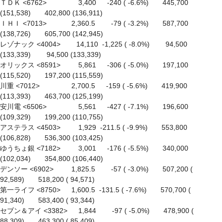
ＴＤＫ <6762> 　　　　 3,400 　 -240 ( -6.6%)　　445,700 
(151,538)　　402,800 (136,911)

ＩＨＩ <7013> 　　　 2,360.5　　 -79 ( -3.2%)　　587,700 
(138,726)　　605,700 (142,945)

レゾナック <4004> 　　14,110  -1,225 ( -8.0%)　　 94,500 
(133,339)　　 94,500 (133,339)

オリックス <8591> 　　 5,861 　 -306 ( -5.0%)　　197,100 
(115,520)　　197,200 (115,559)

川重 <7012> 　　　　 2,700.5 　 -159 ( -5.6%)　　419,900 
(113,393)　　463,700 (125,199)

安川電 <6506> 　　　　 5,561 　 -427 ( -7.1%)　　196,600 
(109,329)　　199,200 (110,755)

アステラス <4503> 　　 1,929  -211.5 ( -9.9%)　　553,800 
(106,828)　　536,300 (103,425)

ゆうちょ銀 <7182> 　　 3,001 　 -176 ( -5.5%)　　340,000 
(102,034)　　354,800 (106,440)

デンソー <6902> 　　 1,825.5　　 -57 ( -3.0%)　　507,200 ( 
92,589)　　518,200 ( 94,571)

第一ライフ <8750> 　 1,600.5  -131.5 ( -7.6%)　　570,700 ( 
91,340)　　583,400 ( 93,344)

セブン＆アイ <3382> 　 1,844　　 -97 ( -5.0%)　　478,900 ( 
88,309)　　463,300 ( 85,409)
