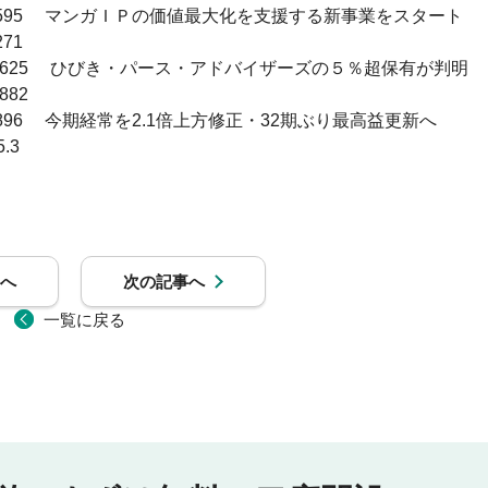
 　　595　 マンガＩＰの価値最大化を支援する新事業をスタート

71　

　　4625　 ひびき・パース・アドバイザーズの５％超保有が判明

82　

　　896　 今期経常を2.1倍上方修正・32期ぶり最高益更新へ

.3　

へ
次の記事へ
一覧に戻る