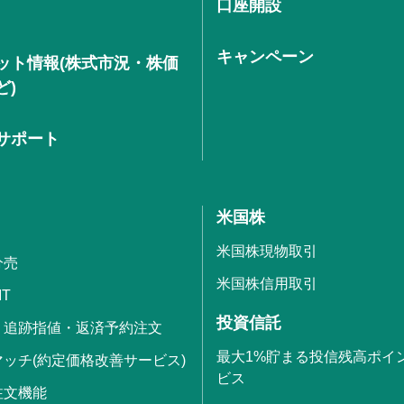
口座開設
キャンペーン
ット情報(株式市況・株価
ど)
サポート
米国株
米国株現物取引
分売
米国株信用取引
IT
投資信託
・追跡指値・返済予約注文
最大1%貯まる投信残高ポイ
ッチ(約定価格改善サービス)
ビス
注文機能