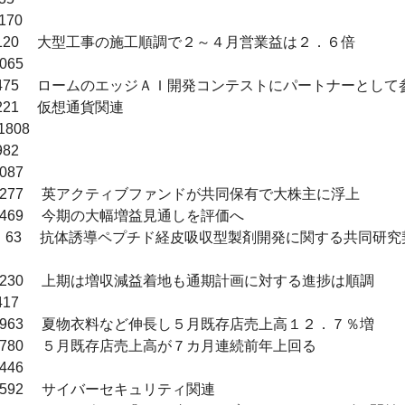
70　

　　1120　 大型工事の施工順調で２～４月営業益は２．６倍

65　

 　　475　 ロームのエッジＡＩ開発コンテストにパートナーとして参
221　 仮想通貨関連

808　

82　

87　

　　2277　 英アクティブファンドが共同保有で大株主に浮上

　1469　 今期の大幅増益見通しを評価へ

8　　　63　 抗体誘導ペプチド経皮吸収型製剤開発に関する共同研
　　1230　 上期は増収減益着地も通期計画に対する進捗は順調

17　

　　1963　 夏物衣料など伸長し５月既存店売上高１２．７％増

　　4780　 ５月既存店売上高が７カ月連続前年上回る

46　

　2592　 サイバーセキュリティ関連
