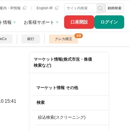
案内・IR情報
English IR
銘柄検索
口座開設
ログイン
ト情報
お客様サポート
DeCo
銀行
クレカ積立
マーケット情報(株式市況・株価
検索など)
マーケット情報 その他
10 15:41
検索
絞込検索(スクリーニング)