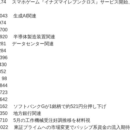
1 　　174　 スマホゲーム『イナズマイレブンクロス』サービス開
43　 生成AI関連

74　

00　

1920　 半導体製造装置関連

　281　 データセンター関連

84　

96　

30　

52　

98　

44　

23　

42　

　4162　 ソフトバンクGが1銘柄で約521円分押し下げ

350　 地方銀行関連

　6710　 5月の工作機械受注好調推移を材料視

　　1022　 東証プライムへの市場変更でパッシブ系資金の流入期待
