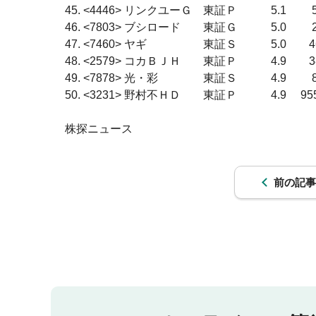
45. <4446> リンクユーＧ　東証Ｐ　　　5.1
46. <7803> ブシロード　　東証Ｇ　　　5.0 　　2
47. <7460> ヤギ　　　　　東証Ｓ　　　5.0
48. <2579> コカＢＪＨ　　東証Ｐ　　　4.9　　38
49. <7878> 光・彩　　　　東証Ｓ　　　4.9 
50. <3231> 野村不ＨＤ　　東証Ｐ　　　4.9 　955
前の記事