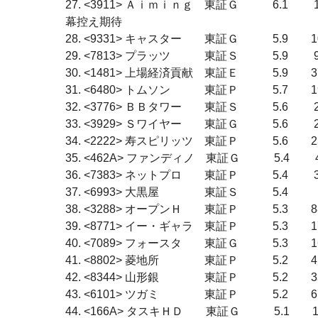
27. <3911> Ａｉｍｉｎｇ　東証Ｇ　　　6.
幕控え期待

28. <9331> キャスター　　東証Ｇ　　　5.9　　10
29. <7813> プラッツ　　　東証Ｓ　　　5.9 　　9
30. <1481> 上場経済貢献　東証Ｅ　　　5.9　　37
31. <6480> トムソン　　　東証Ｐ　　　5.7　　
32. <3776> ＢＢタワー　　東証Ｓ　　　5.6 　
33. <3929> Ｓワイヤー　　東証Ｇ　　　5.6 　　2
34. <2222> 寿スピリッツ　東証Ｐ　　　5.6　　23
35. <462A> ファンディノ　東証Ｇ　　　5.4 　　4
36. <7383> ネットプロ　　東証Ｐ　　　5.4 　　3
37. <6993> 大黒屋　　　　東証Ｓ　　　5.4　　　
38. <3288> オープンＨ　　東証Ｐ　　　5.3　　88
39. <8771> イー・ギャラ　東証Ｐ　　　5.3　　17
40. <7089> フォースタ　　東証Ｇ　　　5.3　　16
41. <8802> 菱地所　　　　東証Ｐ　　　5.2　
42. <8344> 山形銀　　　　東証Ｐ　　　5.2　　3
43. <6101> ツガミ　　　　東証Ｐ　　　5.2　
44. <166A> タスキＨＤ　　東証Ｇ　　　5.1