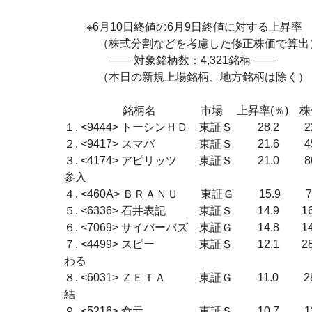
　　※6月10日終値の6月9日終値に対する上昇率

　　　（株式分割などを考慮した修正株価で算出）
　　　　―― 対象銘柄数：4,321銘柄 ――

　　　（本日の新規上場銘柄、地方銘柄は除く）

　　　　　 銘柄名　　　　市場　 上昇率(％)　
１. <9444> トーシンＨＤ　東証Ｓ 　　28.2 　　227
２. <9417> スマバ　　　　東証Ｓ 　　21.6 　
３. <4174> アピリッツ　　東証Ｓ 　　21.0
参入

４. <460A> ＢＲＡＮＵ　　東証Ｇ 　　15.9
５. <6336> 石井表記　　　東証Ｓ 　　14.9　
６. <7069> サイバーバズ　東証Ｇ 　　14.8　　14
７. <4499> スピー　　　　東証Ｓ 　　12.
わる

８. <6031> ＺＥＴＡ　　　東証Ｇ 　　11.
結

９. <5216> 倉元　　　　　東証Ｓ 　　10.7 　　13