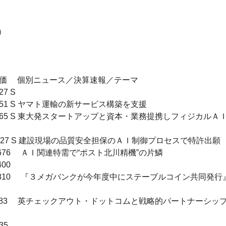


株価　 個別ニュース／決算速報／テーマ

 S

　451 S ヤマト運輸の新サービス構築を支援

 　　865 S 東大発スタートアップと資本・業務提携しフィジカルＡ
 　　727 S 建設現場の品質安全担保のＡＩ制御プロセスで特許出願

　1676　 ＡＩ関連特需で“ポスト北川精機”の片鱗

00　

1　　2810　 『３メガバンクが今年度中にステーブルコイン共同発
0 　　283　 英チェックアウト・ドットコムと戦略的パートナーシッ
5　
