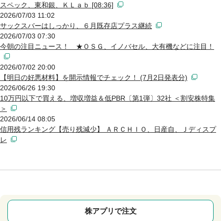
スペック、東和銀、ＫＬａｂ [08:36]
2026/07/03 11:02
サックスバーはしっかり、６月既存店プラス継続
2026/07/03 07:30
今朝の注目ニュース！ ★ＯＳＧ、イノバセル、大有機などに注目！
2026/07/02 20:00
【明日の好悪材料】を開示情報でチェック！ (7月2日発表分)
2026/06/26 19:30
10万円以下で買える、増収増益＆低PBR〔第1弾〕32社 ＜割安株特集
＞
2026/06/14 08:05
信用残ランキング【売り残減少】 ＡＲＣＨＩＯ、日産自、Ｊディスプ
レ
株アプリで注文