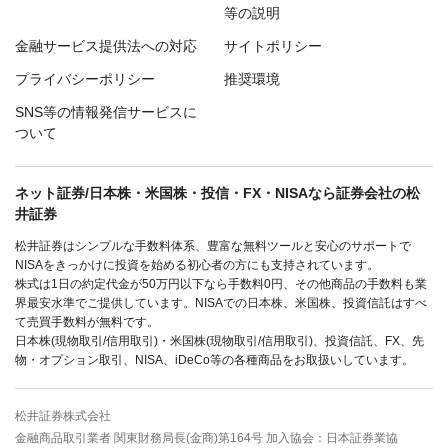
等の説明
金融サービス提供法への対応
サイトポリシー
プライバシーポリシー
推奨環境
SNS等の情報発信サービスに
ついて
ネット証券/日本株・米国株・投信・FX・NISAなら証券会社の松
井証券
松井証券はシンプルな手数料体系、豊富な無料ツールと安心のサポートで
NISAをきっかけに投資を始める初心者の方にも支持されています。
株式は1日の約定代金が50万円以下なら手数料0円、その他商品の手数料も業
界最安水準でご提供しています。NISAでの日本株、米国株、投資信託はすべ
て売買手数料が無料です。
日本株(現物取引/信用取引)・米国株(現物取引/信用取引)、投資信託、FX、先
物・オプション取引、NISA、iDeCo等の各種商品をお取扱いしています。
松井証券株式会社
金融商品取引業者 関東財務局長(金商)第164号 加入協会：日本証券業協