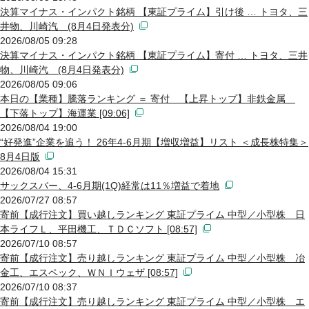
決算マイナス・インパクト銘柄 【東証プライム】引け後 … トヨタ、三
井物、川崎汽 (8月4日発表分)
2026/08/05 09:28
決算マイナス・インパクト銘柄 【東証プライム】寄付 … トヨタ、三井
物、川崎汽 (8月4日発表分)
2026/08/05 09:06
本日の【業種】騰落ランキング ＝ 寄付 【上昇トップ】非鉄金属
【下落トップ】海運業 [09:06]
2026/08/04 19:00
“好発進”企業を追う！ 26年4-6月期【増収増益】リスト ＜成長株特集＞
8月4日版
2026/08/04 15:31
サックスバー、4-6月期(1Q)経常は11％増益で着地
2026/07/27 08:57
寄前【成行注文】買い越しランキング 東証プライム 中型／小型株 日
本ライフＬ、平田機工、ＴＤＣソフト [08:57]
2026/07/10 08:57
寄前【成行注文】売り越しランキング 東証プライム 中型／小型株 冶
金工、エスペック、ＷＮＩウェザ [08:57]
2026/07/10 08:37
寄前【成行注文】売り越しランキング 東証プライム 中型／小型株 エ