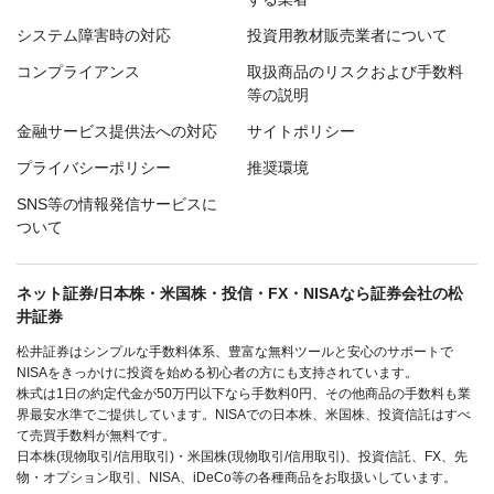
システム障害時の対応
投資用教材販売業者について
コンプライアンス
取扱商品のリスクおよび手数料
等の説明
金融サービス提供法への対応
サイトポリシー
プライバシーポリシー
推奨環境
SNS等の情報発信サービスに
ついて
ネット証券/日本株・米国株・投信・FX・NISAなら証券会社の松
井証券
松井証券はシンプルな手数料体系、豊富な無料ツールと安心のサポートで
NISAをきっかけに投資を始める初心者の方にも支持されています。
株式は1日の約定代金が50万円以下なら手数料0円、その他商品の手数料も業
界最安水準でご提供しています。NISAでの日本株、米国株、投資信託はすべ
て売買手数料が無料です。
日本株(現物取引/信用取引)・米国株(現物取引/信用取引)、投資信託、FX、先
物・オプション取引、NISA、iDeCo等の各種商品をお取扱いしています。