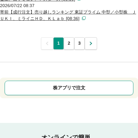
2026/07/22 08:37
寄前【成行注文】売り越しランキング 東証プライム 中型／小型株 Ｊ
ＵＫＩ、ミライニＨＤ、ＫＬａｂ [08:36]
前
1
2
3
次
株アプリで注文
オンラインで簡単。