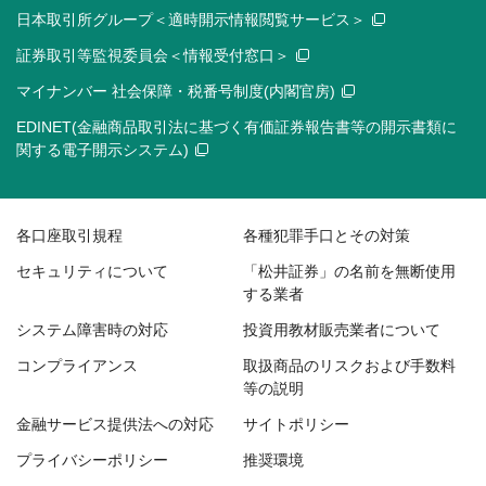
日本取引所グループ＜適時開示情報閲覧サービス＞
証券取引等監視委員会＜情報受付窓口＞
マイナンバー 社会保障・税番号制度(内閣官房)
EDINET(金融商品取引法に基づく有価証券報告書等の開示書類に
関する電子開示システム)
各口座取引規程
各種犯罪手口とその対策
セキュリティについて
「松井証券」の名前を無断使用
する業者
システム障害時の対応
投資用教材販売業者について
コンプライアンス
取扱商品のリスクおよび手数料
等の説明
金融サービス提供法への対応
サイトポリシー
プライバシーポリシー
推奨環境