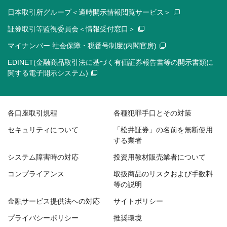
日本取引所グループ＜適時開示情報閲覧サービス＞
証券取引等監視委員会＜情報受付窓口＞
マイナンバー 社会保障・税番号制度(内閣官房)
EDINET(金融商品取引法に基づく有価証券報告書等の開示書類に
関する電子開示システム)
各口座取引規程
各種犯罪手口とその対策
セキュリティについて
「松井証券」の名前を無断使用
する業者
システム障害時の対応
投資用教材販売業者について
コンプライアンス
取扱商品のリスクおよび手数料
等の説明
金融サービス提供法への対応
サイトポリシー
プライバシーポリシー
推奨環境