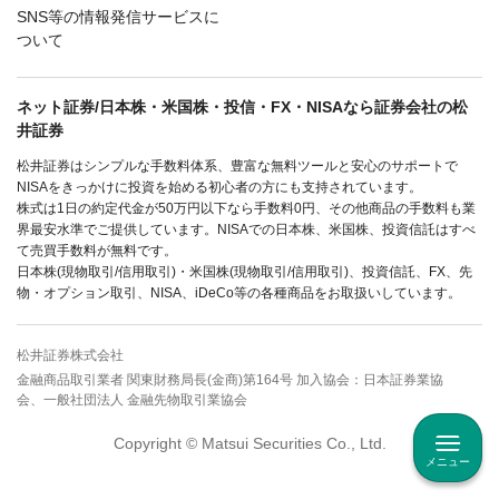
SNS等の情報発信サービスに
ついて
ネット証券/日本株・米国株・投信・FX・NISAなら証券会社の松
井証券
松井証券はシンプルな手数料体系、豊富な無料ツールと安心のサポートで
NISAをきっかけに投資を始める初心者の方にも支持されています。
株式は1日の約定代金が50万円以下なら手数料0円、その他商品の手数料も業
界最安水準でご提供しています。NISAでの日本株、米国株、投資信託はすべ
て売買手数料が無料です。
日本株(現物取引/信用取引)・米国株(現物取引/信用取引)、投資信託、FX、先
物・オプション取引、NISA、iDeCo等の各種商品をお取扱いしています。
松井証券株式会社
金融商品取引業者 関東財務局長(金商)第164号 加入協会：日本証券業協
会、一般社団法人 金融先物取引業協会
Copyright © Matsui Securities Co., Ltd.
メニュー