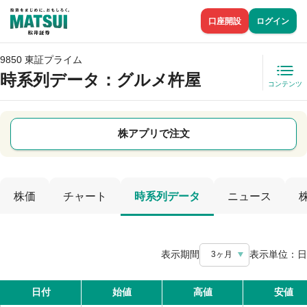
口座開設
ログイン
9850 東証プライム
時系列データ
：グルメ杵屋
コンテンツ
株アプリで注文
株価
チャート
時系列データ
ニュース
表示期間
表示単位：
日
3ヶ月
日付
始値
高値
安値