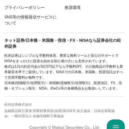
プライバシーポリシー
推奨環境
SNS等の情報発信サービスに
ついて
ネット証券/日本株・米国株・投信・FX・NISAなら証券会社の松
井証券
松井証券はシンプルな手数料体系、豊富な無料ツールと安心のサポートで
NISAをきっかけに投資を始める初心者の方にも支持されています。
株式は1日の約定代金が50万円以下なら手数料0円、その他商品の手数料も業
界最安水準でご提供しています。NISAでの日本株、米国株、投資信託はすべ
て売買手数料が無料です。
日本株(現物取引/信用取引)・米国株(現物取引/信用取引)、投資信託、FX、先
物・オプション取引、NISA、iDeCo等の各種商品をお取扱いしています。
松井証券株式会社
金融商品取引業者 関東財務局長(金商)第164号 加入協会：日本証券業協
会、一般社団法人 金融先物取引業協会
Copyright © Matsui Securities Co., Ltd.