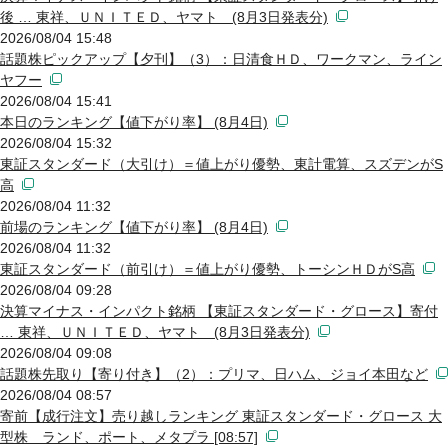
後 … 東祥、ＵＮＩＴＥＤ、ヤマト (8月3日発表分)
2026/08/04 15:48
話題株ピックアップ【夕刊】（3）：日清食ＨＤ、ワークマン、ライン
ヤフー
2026/08/04 15:41
本日のランキング【値下がり率】 (8月4日)
2026/08/04 15:32
東証スタンダード（大引け）＝値上がり優勢、東計電算、スズデンがS
高
2026/08/04 11:32
前場のランキング【値下がり率】 (8月4日)
2026/08/04 11:32
東証スタンダード（前引け）＝値上がり優勢、トーシンＨＤがS高
2026/08/04 09:28
決算マイナス・インパクト銘柄 【東証スタンダード・グロース】寄付
… 東祥、ＵＮＩＴＥＤ、ヤマト (8月3日発表分)
2026/08/04 09:08
話題株先取り【寄り付き】（2）：プリマ、日ハム、ジョイ本田など
2026/08/04 08:57
寄前【成行注文】売り越しランキング 東証スタンダード・グロース 大
型株 ランド、ポート、メタプラ [08:57]