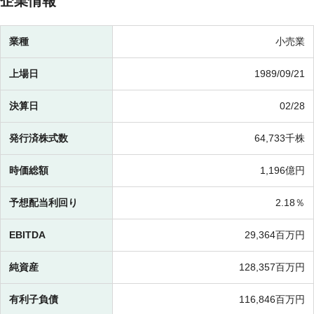
企業情報
業種
小売業
上場日
1989/09/21
決算日
02/28
発行済株式数
64,733千株
時価総額
1,196億円
予想配当利回り
2.18％
EBITDA
29,364百万円
純資産
128,357百万円
有利子負債
116,846百万円