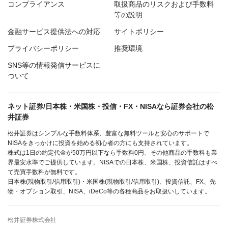
コンプライアンス
取扱商品のリスクおよび手数料
等の説明
金融サービス提供法への対応
サイトポリシー
プライバシーポリシー
推奨環境
SNS等の情報発信サービスに
ついて
ネット証券/日本株・米国株・投信・FX・NISAなら証券会社の松
井証券
松井証券はシンプルな手数料体系、豊富な無料ツールと安心のサポートで
NISAをきっかけに投資を始める初心者の方にも支持されています。
株式は1日の約定代金が50万円以下なら手数料0円、その他商品の手数料も業
界最安水準でご提供しています。NISAでの日本株、米国株、投資信託はすべ
て売買手数料が無料です。
日本株(現物取引/信用取引)・米国株(現物取引/信用取引)、投資信託、FX、先
物・オプション取引、NISA、iDeCo等の各種商品をお取扱いしています。
松井証券株式会社