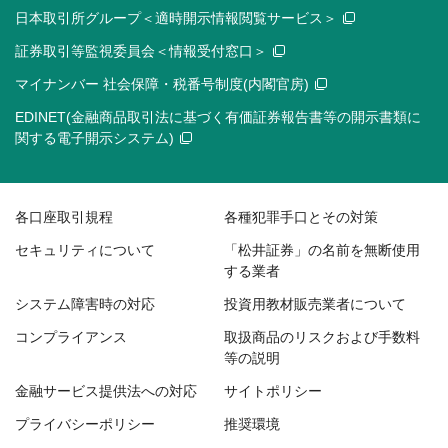
日本取引所グループ＜適時開示情報閲覧サービス＞
証券取引等監視委員会＜情報受付窓口＞
マイナンバー 社会保障・税番号制度(内閣官房)
EDINET(金融商品取引法に基づく有価証券報告書等の開示書類に
関する電子開示システム)
各口座取引規程
各種犯罪手口とその対策
セキュリティについて
「松井証券」の名前を無断使用
する業者
システム障害時の対応
投資用教材販売業者について
コンプライアンス
取扱商品のリスクおよび手数料
等の説明
金融サービス提供法への対応
サイトポリシー
プライバシーポリシー
推奨環境