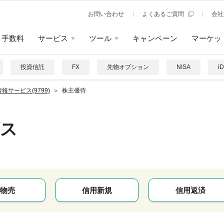
お問い合わせ
よくあるご質問
会社
手数料
サービス
ツール
キャンペーン
マーケッ
投資信託
FX
先物オプション
NISA
i
報サービス(9799)
株主優待
ビス
物売
信用新規
信用返済