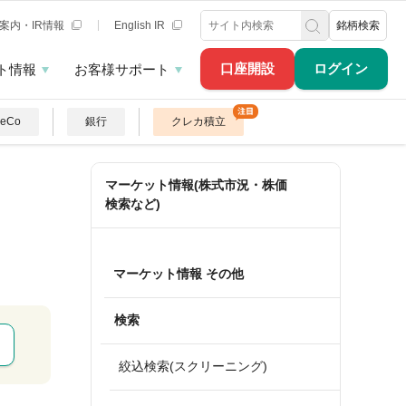
案内・IR情報
English IR
銘柄検索
口座開設
ログイン
ト情報
お客様サポート
DeCo
銀行
クレカ積立
マーケット情報(株式市況・株価
検索など)
マーケット情報 その他
検索
絞込検索(スクリーニング)