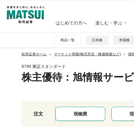
はじめての方へ
楽しむ・学ぶ
商品一覧
日本株
米国株
松井証券ホーム
マーケット情報(株式市況・株価検索など)
旭情
9799 東証スタンダード
株主優待
：旭情報サー
注文
現物買
現