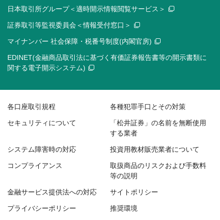
日本取引所グループ＜適時開示情報閲覧サービス＞
証券取引等監視委員会＜情報受付窓口＞
マイナンバー 社会保障・税番号制度(内閣官房)
EDINET(金融商品取引法に基づく有価証券報告書等の開示書類に
関する電子開示システム)
各口座取引規程
各種犯罪手口とその対策
セキュリティについて
「松井証券」の名前を無断使用
する業者
システム障害時の対応
投資用教材販売業者について
コンプライアンス
取扱商品のリスクおよび手数料
等の説明
金融サービス提供法への対応
サイトポリシー
プライバシーポリシー
推奨環境