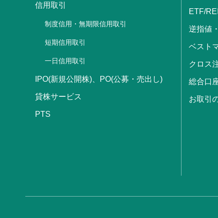
信用取引
ETF/RE
制度信用・無期限信用取引
逆指値
短期信用取引
ベストマ
一日信用取引
クロス
IPO(新規公開株)、PO(公募・売出し)
総合口
貸株サービス
お取引
PTS