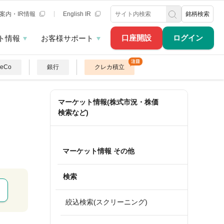
案内・IR情報
English IR
銘柄検索
口座開設
ログイン
ト情報
お客様サポート
DeCo
銀行
クレカ積立
マーケット情報(株式市況・株価
検索など)
マーケット情報 その他
検索
絞込検索(スクリーニング)