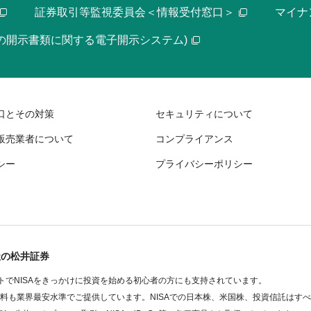
証券取引等監視委員会＜情報受付窓口＞
マイナ
等の開示書類に関する電子開示システム)
口とその対策
セキュリティについて
販売業者について
コンプライアンス
シー
プライバシーポリシー
社の松井証券
でNISAをきっかけに投資を始める初心者の方にも支持されています。
数料も業界最安水準でご提供しています。NISAでの日本株、米国株、投資信託はす