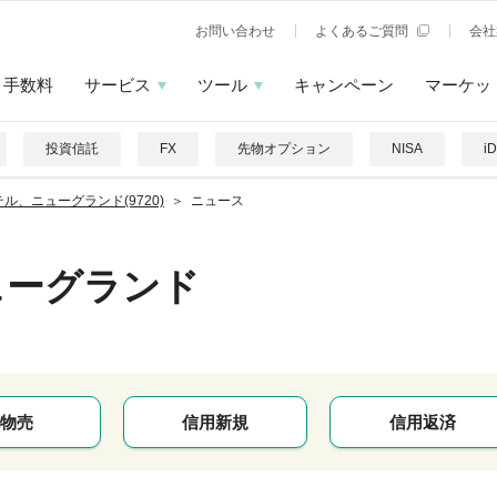
お問い合わせ
よくあるご質問
会社
手数料
サービス
ツール
キャンペーン
マーケッ
投資信託
FX
先物オプション
NISA
i
ル、ニューグランド(9720)
ニュース
ューグランド
物売
信用新規
信用返済