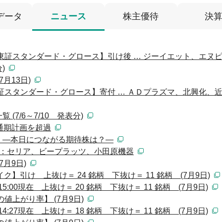
データ
ニュース
株主優待
決
東証スタンダード・グロース】引け後 … ジーイエット、エヌ
)
月13日)
証スタンダード・グロース】寄付 … ＡＤプラズマ、北興化
7/6～7/10 発表分)
通期計画を超過
 ―本日につながる期待株は？―
）：セリア、ビープラッツ、小田原機器
月9日)
】引け 上抜け＝ 24 銘柄 下抜け＝ 11 銘柄 (7月9日)
:00現在 上抜け＝ 20 銘柄 下抜け＝ 11 銘柄 (7月9日)
値上がり率】 (7月9日)
:27現在 上抜け＝ 18 銘柄 下抜け＝ 11 銘柄 (7月9日)