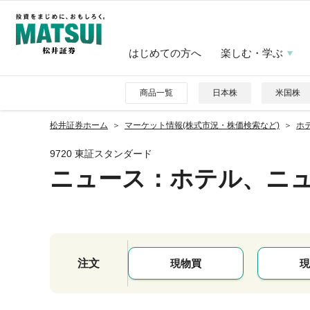
はじめての方へ
楽しむ・学ぶ
商品一覧
日本株
米国株
松井証券ホーム
マーケット情報(株式市況・株価検索など)
ホテ
9720 東証スタンダード
ニュース
：ホテル、ニ
注文
現物買
現