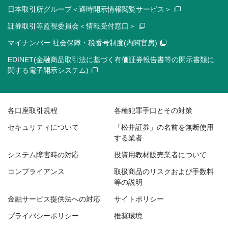
日本取引所グループ＜適時開示情報閲覧サービス＞
証券取引等監視委員会＜情報受付窓口＞
マイナンバー 社会保障・税番号制度(内閣官房)
EDINET(金融商品取引法に基づく有価証券報告書等の開示書類に
関する電子開示システム)
各口座取引規程
各種犯罪手口とその対策
セキュリティについて
「松井証券」の名前を無断使用
する業者
システム障害時の対応
投資用教材販売業者について
コンプライアンス
取扱商品のリスクおよび手数料
等の説明
金融サービス提供法への対応
サイトポリシー
プライバシーポリシー
推奨環境