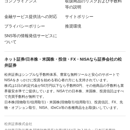
コンプライアンス
取扱商品のリスクおよび手数料
等の説明
金融サービス提供法への対応
サイトポリシー
プライバシーポリシー
推奨環境
SNS等の情報発信サービスに
ついて
ネット証券/日本株・米国株・投信・FX・NISAなら証券会社の松
井証券
松井証券はシンプルな手数料体系、豊富な無料ツールと安心のサポートで
NISAをきっかけに投資を始める初心者の方にも支持されています。
株式は1日の約定代金が50万円以下なら手数料0円、その他商品の手数料も業
界最安水準でご提供しています。NISAでの日本株、米国株、投資信託はすべ
て売買手数料が無料です。
日本株(現物取引/信用取引)・米国株(現物取引/信用取引)、投資信託、FX、先
物・オプション取引、NISA、iDeCo等の各種商品をお取扱いしています。
松井証券株式会社