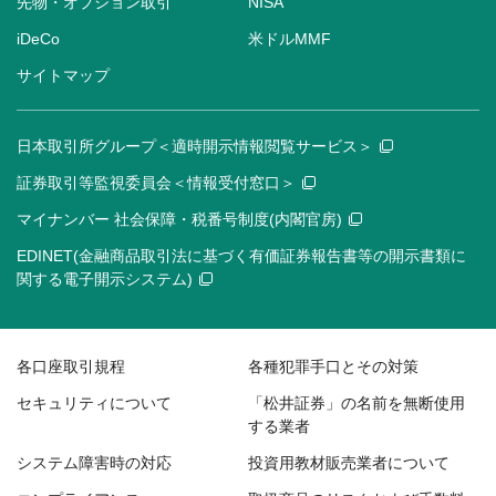
先物・オプション取引
NISA
iDeCo
米ドルMMF
サイトマップ
日本取引所グループ＜適時開示情報閲覧サービス＞
証券取引等監視委員会＜情報受付窓口＞
マイナンバー 社会保障・税番号制度(内閣官房)
EDINET(金融商品取引法に基づく有価証券報告書等の開示書類に
関する電子開示システム)
各口座取引規程
各種犯罪手口とその対策
セキュリティについて
「松井証券」の名前を無断使用
する業者
システム障害時の対応
投資用教材販売業者について