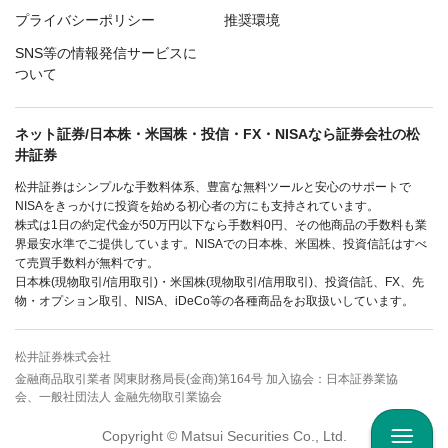
プライバシーポリシー
推奨環境
SNS等の情報発信サービスに
ついて
ネット証券/日本株・米国株・投信・FX・NISAなら証券会社の松
井証券
松井証券はシンプルな手数料体系、豊富な無料ツールと安心のサポートで
NISAをきっかけに投資を始める初心者の方にも支持されています。
株式は1日の約定代金が50万円以下なら手数料0円、その他商品の手数料も業
界最安水準でご提供しています。NISAでの日本株、米国株、投資信託はすべ
て売買手数料が無料です。
日本株(現物取引/信用取引)・米国株(現物取引/信用取引)、投資信託、FX、先
物・オプション取引、NISA、iDeCo等の各種商品をお取扱いしています。
松井証券株式会社
金融商品取引業者 関東財務局長(金商)第164号 加入協会：日本証券業協
会、一般社団法人 金融先物取引業協会
Copyright © Matsui Securities Co., Ltd.