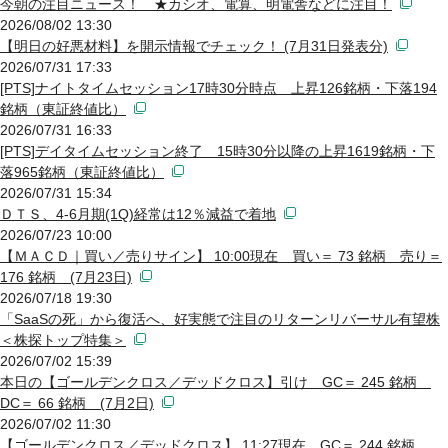
今朝の注目ニュース！ ★カシオ、電算、明電舎などに注目！
2026/08/02 13:30
【明日の好悪材料】を開示情報でチェック！ (7月31日発表分)
2026/07/31 17:33
[PTS]ナイトタイムセッション17時30分時点 上昇126銘柄・下落194
銘柄（東証終値比）
2026/07/31 16:33
[PTS]デイタイムセッション終了 15時30分以降の上昇1619銘柄・下
落965銘柄（東証終値比）
2026/07/31 15:34
ＤＴＳ、4-6月期(1Q)経常は12％減益で着地
2026/07/23 10:00
【ＭＡＣＤ｜買い／売りサイン】 10:00現在 買い＝ 73 銘柄 売り＝
176 銘柄 (7月23日)
2026/07/18 19:30
「SaaSの死」から復活へ、好実態で注目のリターンリバーサル有望株
＜株探トップ特集＞
2026/07/02 15:39
本日の【ゴールデンクロス／デッドクロス】引け GC＝ 245 銘柄
DC＝ 66 銘柄 (7月2日)
2026/07/02 11:30
【ゴールデンクロス／デッドクロス】 11:27現在 GC＝ 244 銘柄