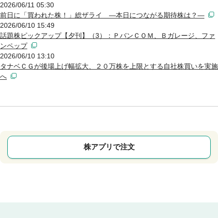
2026/06/11 05:30
前日に「買われた株！」総ザライ ―本日につながる期待株は？―
2026/06/10 15:49
話題株ピックアップ【夕刊】（3）：ＰバンＣＯＭ、Ｂガレージ、ファ
ンペップ
2026/06/10 13:10
タナベＣＧが後場上げ幅拡大、２０万株を上限とする自社株買いを実施
へ
株アプリで注文