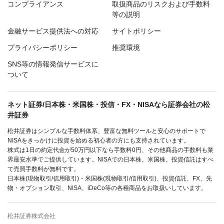
コンプライアンス
取扱商品のリスクおよび手数料
等の説明
金融サービス提供法への対応
サイトポリシー
プライバシーポリシー
推奨環境
SNS等の情報発信サービスに
ついて
ネット証券/日本株・米国株・投信・FX・NISAなら証券会社の松
井証券
松井証券はシンプルな手数料体系、豊富な無料ツールと安心のサポートで
NISAをきっかけに投資を始める初心者の方にも支持されています。
株式は1日の約定代金が50万円以下なら手数料0円、その他商品の手数料も業
界最安水準でご提供しています。NISAでの日本株、米国株、投資信託はすべ
て売買手数料が無料です。
日本株(現物取引/信用取引)・米国株(現物取引/信用取引)、投資信託、FX、先
物・オプション取引、NISA、iDeCo等の各種商品をお取扱いしています。
松井証券株式会社