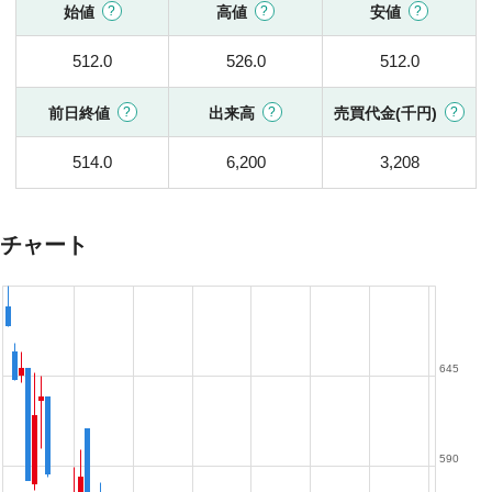
始値
高値
安値
512.0
526.0
512.0
前日終値
出来高
売買代金(千円)
514.0
6,200
3,208
チャート
645
590