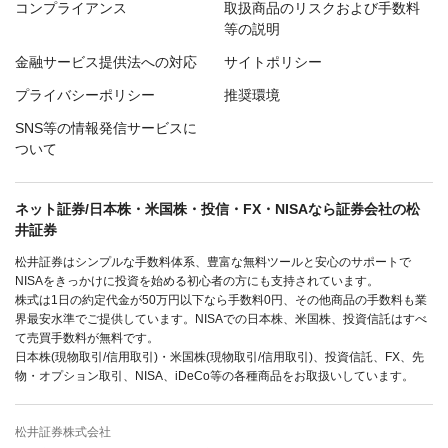
コンプライアンス
取扱商品のリスクおよび手数料
等の説明
金融サービス提供法への対応
サイトポリシー
プライバシーポリシー
推奨環境
SNS等の情報発信サービスに
ついて
ネット証券/日本株・米国株・投信・FX・NISAなら証券会社の松
井証券
松井証券はシンプルな手数料体系、豊富な無料ツールと安心のサポートで
NISAをきっかけに投資を始める初心者の方にも支持されています。
株式は1日の約定代金が50万円以下なら手数料0円、その他商品の手数料も業
界最安水準でご提供しています。NISAでの日本株、米国株、投資信託はすべ
て売買手数料が無料です。
日本株(現物取引/信用取引)・米国株(現物取引/信用取引)、投資信託、FX、先
物・オプション取引、NISA、iDeCo等の各種商品をお取扱いしています。
松井証券株式会社