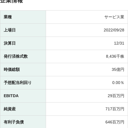
企業情報
業種
サービス業
上場日
2022/09/28
決算日
12/31
発行済株式数
8,436千株
時価総額
35億円
予想配当利回り
0.00％
EBITDA
29百万円
純資産
717百万円
有利子負債
646百万円