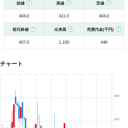
始値
高値
安値
404.0
411.0
404.0
前日終値
出来高
売買代金(千円)
407.0
1,100
446
チャート
460
435