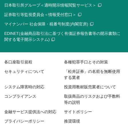
日本取引所グループ＜適時開示情報閲覧サービス＞
証券取引等監視委員会＜情報受付窓口＞
マイナンバー 社会保障・税番号制度(内閣官房)
EDINET(金融商品取引法に基づく有価証券報告書等の開示書類に
関する電子開示システム)
各口座取引規程
各種犯罪手口とその対策
セキュリティについて
「松井証券」の名前を無断使用
する業者
システム障害時の対応
投資用教材販売業者について
コンプライアンス
取扱商品のリスクおよび手数料
等の説明
金融サービス提供法への対応
サイトポリシー
プライバシーポリシー
推奨環境