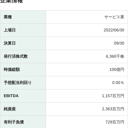
企業情報
業種
サービス業
上場日
2022/06/30
決算日
09/30
発行済株式数
6,360千株
時価総額
100億円
予想配当利回り
0.00％
EBITDA
1,157百万円
純資産
2,363百万円
有利子負債
729百万円