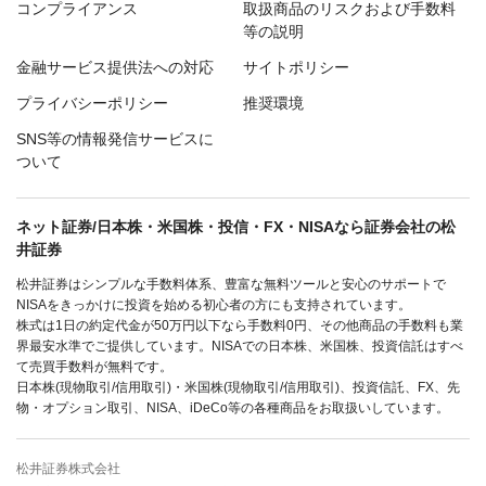
コンプライアンス
取扱商品のリスクおよび手数料
等の説明
金融サービス提供法への対応
サイトポリシー
プライバシーポリシー
推奨環境
SNS等の情報発信サービスに
ついて
ネット証券/日本株・米国株・投信・FX・NISAなら証券会社の松
井証券
松井証券はシンプルな手数料体系、豊富な無料ツールと安心のサポートで
NISAをきっかけに投資を始める初心者の方にも支持されています。
株式は1日の約定代金が50万円以下なら手数料0円、その他商品の手数料も業
界最安水準でご提供しています。NISAでの日本株、米国株、投資信託はすべ
て売買手数料が無料です。
日本株(現物取引/信用取引)・米国株(現物取引/信用取引)、投資信託、FX、先
物・オプション取引、NISA、iDeCo等の各種商品をお取扱いしています。
松井証券株式会社