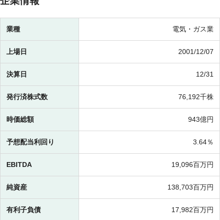
企業情報
業種
電気・ガス業
上場日
2001/12/07
決算日
12/31
発行済株式数
76,192千株
時価総額
943億円
予想配当利回り
3.64％
EBITDA
19,096百万円
純資産
138,703百万円
有利子負債
17,982百万円