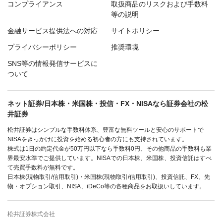
コンプライアンス
取扱商品のリスクおよび手数料
等の説明
金融サービス提供法への対応
サイトポリシー
プライバシーポリシー
推奨環境
SNS等の情報発信サービスに
ついて
ネット証券/日本株・米国株・投信・FX・NISAなら証券会社の松
井証券
松井証券はシンプルな手数料体系、豊富な無料ツールと安心のサポートで
NISAをきっかけに投資を始める初心者の方にも支持されています。
株式は1日の約定代金が50万円以下なら手数料0円、その他商品の手数料も業
界最安水準でご提供しています。NISAでの日本株、米国株、投資信託はすべ
て売買手数料が無料です。
日本株(現物取引/信用取引)・米国株(現物取引/信用取引)、投資信託、FX、先
物・オプション取引、NISA、iDeCo等の各種商品をお取扱いしています。
松井証券株式会社