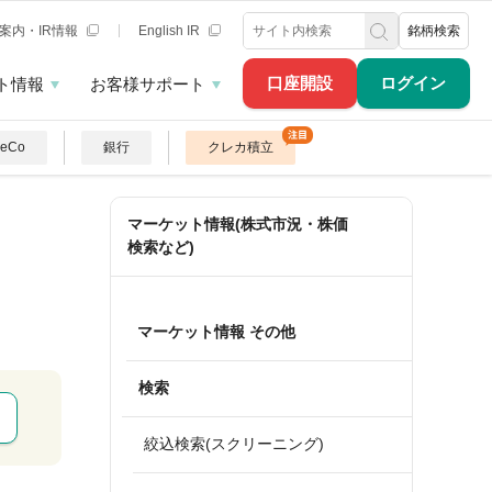
案内・IR情報
English IR
銘柄検索
口座開設
ログイン
ト情報
お客様サポート
DeCo
銀行
クレカ積立
マーケット情報(株式市況・株価
検索など)
マーケット情報 その他
検索
絞込検索(スクリーニング)