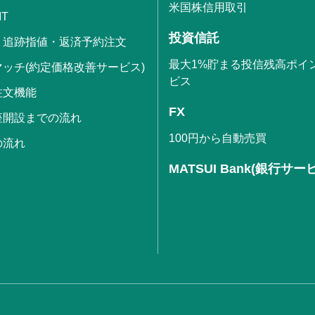
米国株信用取引
IT
投資信託
・追跡指値・返済予約注文
最大1%貯まる投信残高ポイ
ッチ(約定価格改善サービス)
ビス
注文機能
FX
座開設までの流れ
100円から自動売買
の流れ
MATSUI Bank(銀行サー