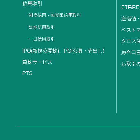
信用取引
ETF/RE
制度信用・無期限信用取引
逆指値
短期信用取引
ベストマ
一日信用取引
クロス
IPO(新規公開株)、PO(公募・売出し)
総合口
貸株サービス
お取引
PTS