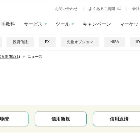
お問い合わせ
よくあるご質問
会社
手数料
サービス
ツール
キャンペーン
マーケッ
投資信託
FX
先物オプション
NISA
i
瓦斯(9531)
ニュース
物売
信用新規
信用返済