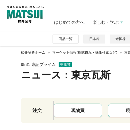
はじめての方へ
楽しむ・学ぶ
商品一覧
日本株
米国株
松井証券ホーム
マーケット情報(株式市況・株価検索など)
東京
9531 東証プライム
売建可
ニュース
：東京瓦斯
注文
現物買
現