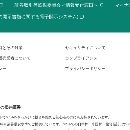
証券取引等監視委員会＜情報受付窓口＞
マイナ
等の開示書類に関する電子開示システム)
口とその対策
セキュリティについて
販売業者について
コンプライアンス
シー
プライバシーポリシー
社の松井証券
でNISAをきっかけに投資を始める初心者の方にも支持されています。
数料も業界最安水準でご提供しています。NISAでの日本株、米国株、投資信託はす