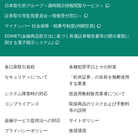
日本取引所グループ＜適時開示情報閲覧サービス＞
証券取引等監視委員会＜情報受付窓口＞
マイナンバー 社会保障・税番号制度(内閣官房)
EDINET(金融商品取引法に基づく有価証券報告書等の開示書類に
関する電子開示システム)
各口座取引規程
各種犯罪手口とその対策
セキュリティについて
「松井証券」の名前を無断使用
する業者
システム障害時の対応
投資用教材販売業者について
コンプライアンス
取扱商品のリスクおよび手数料
等の説明
金融サービス提供法への対応
サイトポリシー
プライバシーポリシー
推奨環境