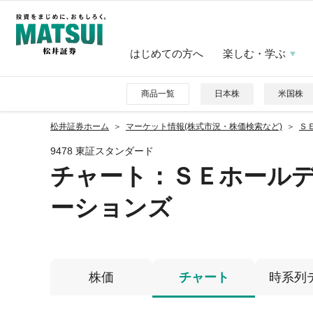
はじめての方へ
楽しむ・学ぶ
商品一覧
日本株
米国株
松井証券ホーム
マーケット情報(株式市況・株価検索など)
Ｓ
9478 東証スタンダード
チャート：
ＳＥホール
ーションズ
株価
チャート
時系列