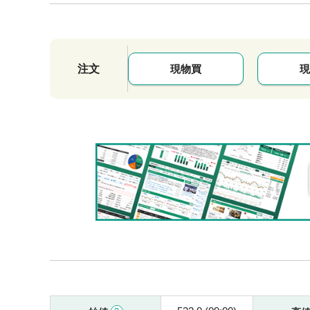
注文
現物買
現