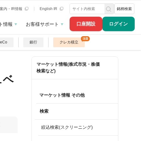
案内・IR情報
English IR
銘柄検索
口座開設
ログイン
ト情報
お客様サポート
DeCo
銀行
クレカ積立
マーケット情報(株式市況・株価
検索など)
ュベ
マーケット情報 その他
検索
算
絞込検索(スクリーニング)