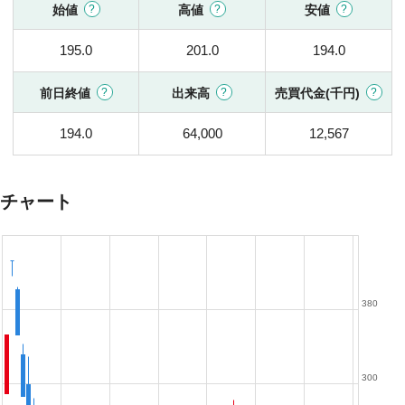
始値
高値
安値
195.0
201.0
194.0
前日終値
出来高
売買代金(千円)
194.0
64,000
12,567
チャート
380
300