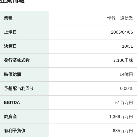
企業情報
業種
情報・通信業
上場日
2005/04/06
決算日
10/31
発行済株式数
7,106千株
時価総額
14億円
予想配当利回り
0.00％
EBITDA
-
51百万円
純資産
1,369百万円
有利子負債
635百万円