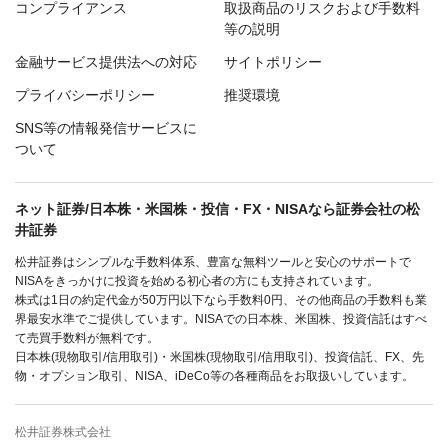
コンプライアンス
取扱商品のリスクおよび手数料
等の説明
金融サービス提供法への対応
サイトポリシー
プライバシーポリシー
推奨環境
SNS等の情報発信サービスに
ついて
ネット証券/日本株・米国株・投信・FX・NISAなら証券会社の松
井証券
松井証券はシンプルな手数料体系、豊富な無料ツールと安心のサポートで
NISAをきっかけに投資を始める初心者の方にも支持されています。
株式は1日の約定代金が50万円以下なら手数料0円、その他商品の手数料も業
界最安水準でご提供しています。NISAでの日本株、米国株、投資信託はすべ
て売買手数料が無料です。
日本株(現物取引/信用取引)・米国株(現物取引/信用取引)、投資信託、FX、先
物・オプション取引、NISA、iDeCo等の各種商品をお取扱いしています。
松井証券株式会社