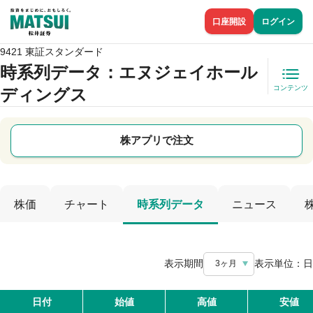
口座開設
ログイン
9421 東証スタンダード
時系列データ
：エヌジェイホール
コンテンツ
ディングス
株アプリで注文
株価
チャート
時系列データ
ニュース
表示期間
表示単位：
日
3ヶ月
日付
始値
高値
安値