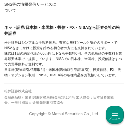
SNS等の情報発信サービスに
ついて
ネット証券/日本株・米国株・投信・FX・NISAなら証券会社の松
井証券
松井証券はシンプルな手数料体系、豊富な無料ツールと安心のサポートで
NISAをきっかけに投資を始める初心者の方にも支持されています。
株式は1日の約定代金が50万円以下なら手数料0円、その他商品の手数料も業
界最安水準でご提供しています。NISAでの日本株、米国株、投資信託はすべ
て売買手数料が無料です。
日本株(現物取引/信用取引)・米国株(現物取引/信用取引)、投資信託、FX、先
物・オプション取引、NISA、iDeCo等の各種商品をお取扱いしています。
松井証券株式会社
金融商品取引業者 関東財務局長(金商)第164号 加入協会：日本証券業協
会、一般社団法人 金融先物取引業協会
Copyright © Matsui Securities Co., Ltd.
メニュー