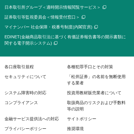
日本取引所グループ＜適時開示情報閲覧サービス＞
証券取引等監視委員会＜情報受付窓口＞
マイナンバー 社会保障・税番号制度(内閣官房)
EDINET(金融商品取引法に基づく有価証券報告書等の開示書類に
関する電子開示システム)
各口座取引規程
各種犯罪手口とその対策
セキュリティについて
「松井証券」の名前を無断使用
する業者
システム障害時の対応
投資用教材販売業者について
コンプライアンス
取扱商品のリスクおよび手数料
等の説明
金融サービス提供法への対応
サイトポリシー
プライバシーポリシー
推奨環境