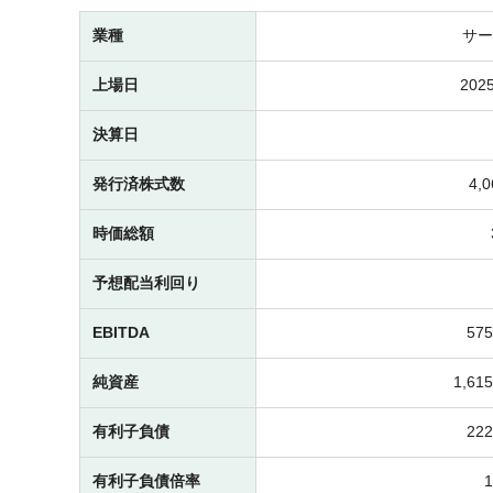
業種
サー
上場日
2025
決算日
発行済株式数
4,
時価総額
予想配当利回り
EBITDA
57
純資産
1,6
有利子負債
22
有利子負債倍率