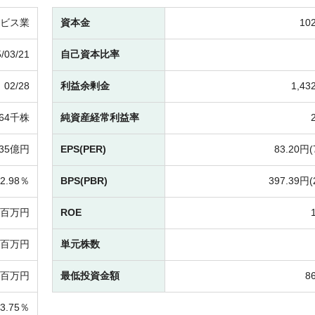
ビス業
資本金
10
/03/21
自己資本比率
02/28
利益余剰金
1,4
064千株
純資産経常利益率
35億円
EPS(PER)
83.20円(
2.98％
BPS(PBR)
397.39円(
5百万円
ROE
15百万円
単元株数
2百万円
最低投資金額
8
13.75％