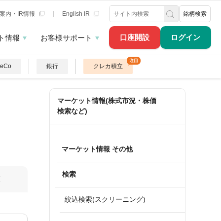
案内・IR情報
English IR
銘柄検索
口座開設
ログイン
ト情報
お客様サポート
DeCo
銀行
クレカ積立
マーケット情報(株式市況・株価
検索など)
マーケット情報 その他
検索
算
絞込検索(スクリーニング)