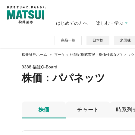
はじめての方へ
楽しむ・学ぶ
商品一覧
日本株
米国株
松井証券ホーム
マーケット情報(株式市況・株価検索など)
パパ
9388 福証Q-Board
株価
：パパネッツ
株価
チャート
時系列