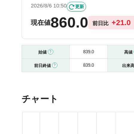
2026/8/6 10:50
更新
860.0
+
21.0
現在値
前日比
839.0
始値
高値
839.0
前日終値
出来
チャート