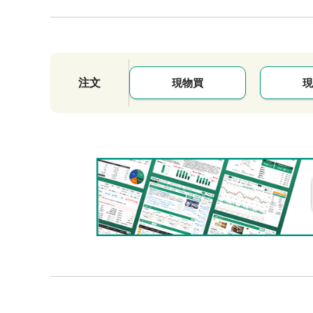
注文
現物買
現