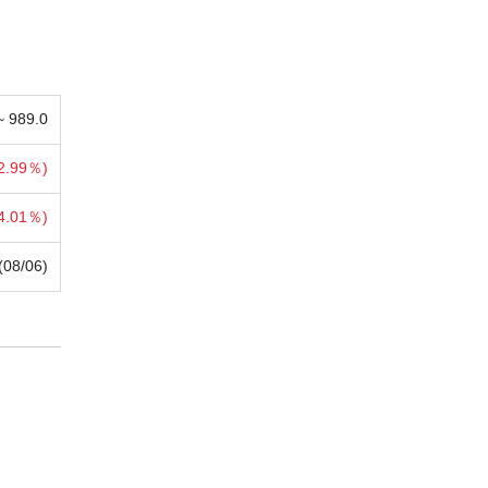
 ~
989.0
2.99％)
4.01％)
(08/06)