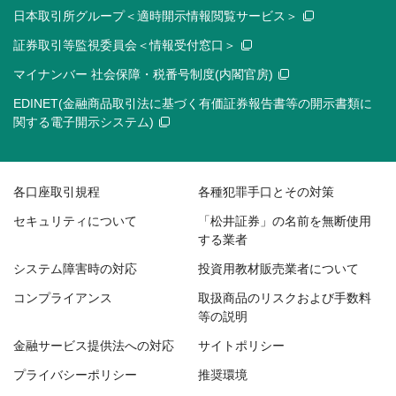
日本取引所グループ＜適時開示情報閲覧サービス＞
証券取引等監視委員会＜情報受付窓口＞
マイナンバー 社会保障・税番号制度(内閣官房)
EDINET(金融商品取引法に基づく有価証券報告書等の開示書類に
関する電子開示システム)
各口座取引規程
各種犯罪手口とその対策
セキュリティについて
「松井証券」の名前を無断使用
する業者
システム障害時の対応
投資用教材販売業者について
コンプライアンス
取扱商品のリスクおよび手数料
等の説明
金融サービス提供法への対応
サイトポリシー
プライバシーポリシー
推奨環境