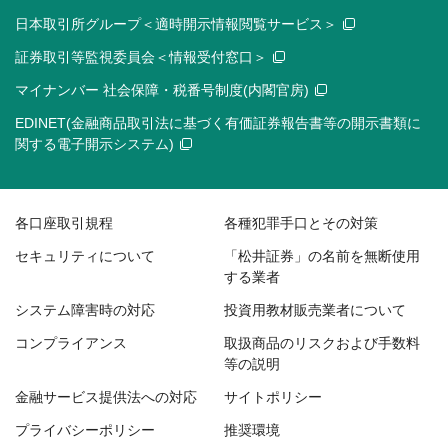
日本取引所グループ＜適時開示情報閲覧サービス＞
証券取引等監視委員会＜情報受付窓口＞
マイナンバー 社会保障・税番号制度(内閣官房)
EDINET(金融商品取引法に基づく有価証券報告書等の開示書類に
関する電子開示システム)
各口座取引規程
各種犯罪手口とその対策
セキュリティについて
「松井証券」の名前を無断使用
する業者
システム障害時の対応
投資用教材販売業者について
コンプライアンス
取扱商品のリスクおよび手数料
等の説明
金融サービス提供法への対応
サイトポリシー
プライバシーポリシー
推奨環境