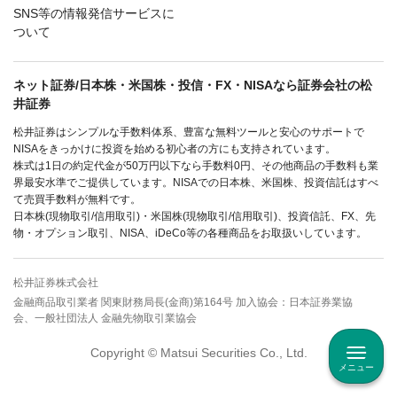
SNS等の情報発信サービスに
ついて
ネット証券/日本株・米国株・投信・FX・NISAなら証券会社の松
井証券
松井証券はシンプルな手数料体系、豊富な無料ツールと安心のサポートで
NISAをきっかけに投資を始める初心者の方にも支持されています。
株式は1日の約定代金が50万円以下なら手数料0円、その他商品の手数料も業
界最安水準でご提供しています。NISAでの日本株、米国株、投資信託はすべ
て売買手数料が無料です。
日本株(現物取引/信用取引)・米国株(現物取引/信用取引)、投資信託、FX、先
物・オプション取引、NISA、iDeCo等の各種商品をお取扱いしています。
松井証券株式会社
金融商品取引業者 関東財務局長(金商)第164号 加入協会：日本証券業協
会、一般社団法人 金融先物取引業協会
Copyright © Matsui Securities Co., Ltd.
メニュー