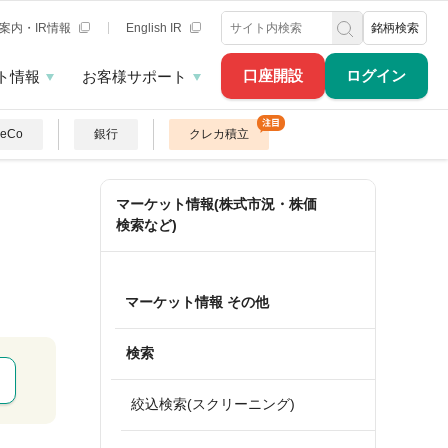
案内・IR情報
English IR
銘柄検索
口座開設
ログイン
ト情報
お客様サポート
DeCo
銀行
クレカ積立
マーケット情報(株式市況・株価
検索など)
マーケット情報 その他
検索
絞込検索(スクリーニング)