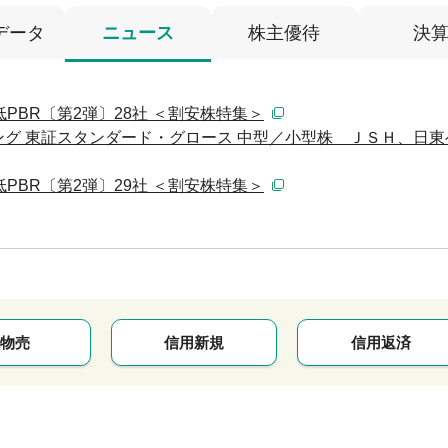
データ
ニュース
株主優待
決
PBR〔第2弾〕28社 ＜割安株特集＞
グ 東証スタンダード・グロース 中型／小型株 ＪＳＨ、日東
PBR〔第2弾〕29社 ＜割安株特集＞
物売
信用新規
信用返済