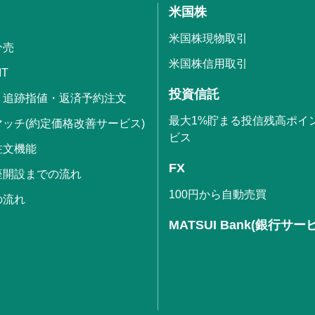
米国株
米国株現物取引
分売
米国株信用取引
IT
投資信託
・追跡指値・返済予約注文
最大1%貯まる投信残高ポイ
ッチ(約定価格改善サービス)
ビス
注文機能
FX
座開設までの流れ
100円から自動売買
の流れ
MATSUI Bank(銀行サー