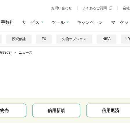
お問い合わせ
よくあるご質問
会社
手数料
サービス
ツール
キャンペーン
マーケッ
投資信託
FX
先物オプション
NISA
i
(9363)
ニュース
物売
信用新規
信用返済