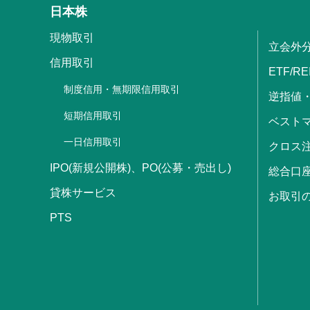
日本株
現物取引
立会外
信用取引
ETF/RE
制度信用・無期限信用取引
逆指値
短期信用取引
ベストマ
一日信用取引
クロス
IPO(新規公開株)、PO(公募・売出し)
総合口
貸株サービス
お取引
PTS