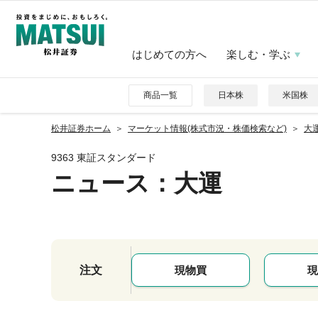
はじめての方へ
楽しむ・学ぶ
商品一覧
日本株
米国株
松井証券ホーム
マーケット情報(株式市況・株価検索など)
大運
9363 東証スタンダード
ニュース
：大運
注文
現物買
現