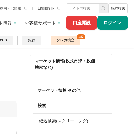
案内・IR情報
English IR
銘柄検索
口座開設
ログイン
ト情報
お客様サポート
DeCo
銀行
クレカ積立
マーケット情報(株式市況・株価
検索など)
マーケット情報 その他
検索
算
絞込検索(スクリーニング)