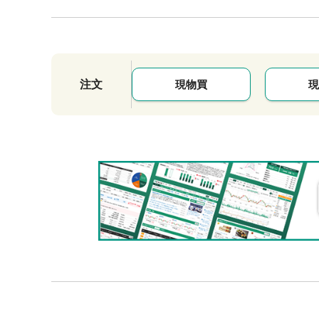
注文
現物買
現