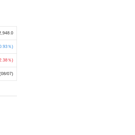
2,948.0
0.93％)
2.38％)
(08/07)