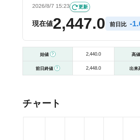
2026/8/7 15:23
更新
2,447.0
-
1
現在値
前日比
2,440.0
始値
高
2,448.0
前日終値
出来
チャート