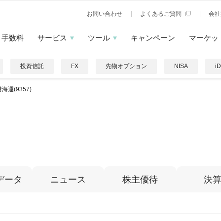
お問い合わせ
よくあるご質問
会社
手数料
サービス
ツール
キャンペーン
マーケッ
投資信託
FX
先物オプション
NISA
i
海運(9357)
データ
ニュース
株主優待
決