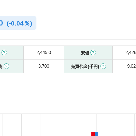
.0
(
-
0.04％)
2,449.0
2,426
値
安値
3,700
9,02
高
売買代金(千円)