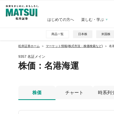
はじめての方へ
楽しむ・学ぶ
商品一覧
日本株
米国株
松井証券ホーム
マーケット情報(株式市況・株価検索など)
名港
9357 名証メイン
株価
：名港海運
株価
チャート
時系列