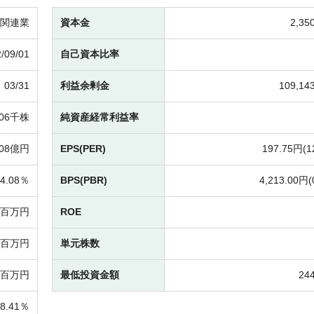
関連業
資本金
2,3
/09/01
自己資本比率
03/31
利益余剰金
109,1
006千株
純資産経常利益率
808億円
EPS(PER)
197.75円(
1
4.08％
BPS(PBR)
4,213.00円(
82百万円
ROE
19百万円
単元株数
00百万円
最低投資金額
24
8.41％