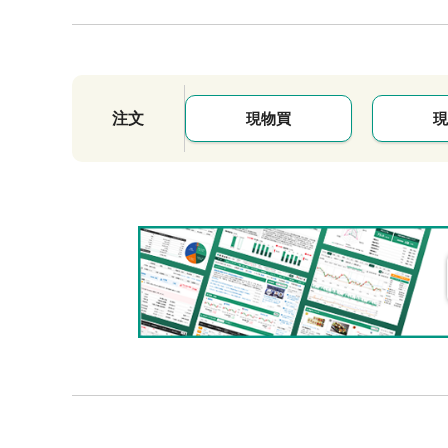
注文
現物買
現