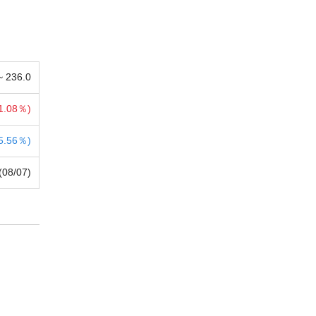
 ~
236.0
1.08％)
5.56％)
(08/07)