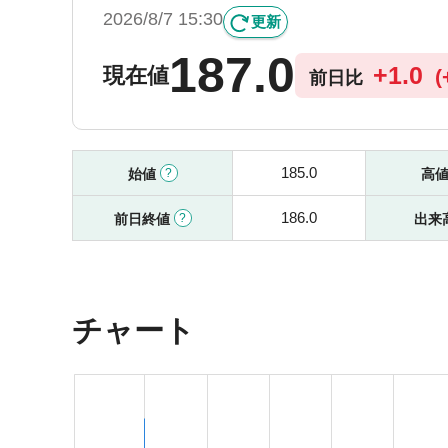
2026/8/7 15:30
更新
187.0
+
1.0
現在値
(
前日比
185.0
始値
高
186.0
前日終値
出来
チャート