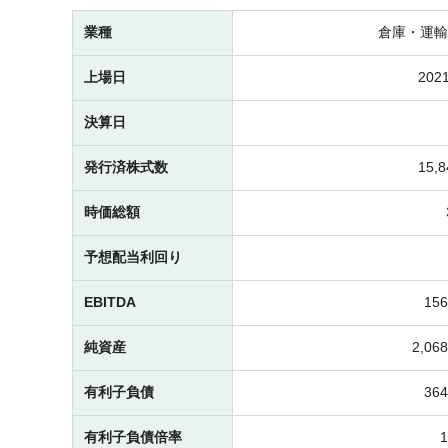
業種
倉庫・運輸
上場日
2021
決算日
発行済株式数
15,
時価総額
予想配当利回り
EBITDA
15
純資産
2,0
有利子負債
36
有利子負債倍率