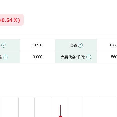
+
0.54％)
189.0
185.
値
安値
3,000
56
高
売買代金(千円)