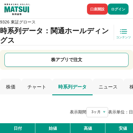
口座開設
ログイン
9326 東証グロース
時系列データ
：関通ホールディン
コンテンツ
グス
株アプリで注文
株価
チャート
時系列データ
ニュース
表示期間
表示単位：
日
3ヶ月
日付
始値
高値
安値