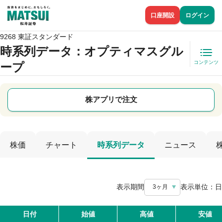
口座開設
ログイン
9268 東証スタンダード
時系列データ
：オプティマスグル
コンテンツ
ープ
株アプリで注文
株価
チャート
時系列データ
ニュース
表示期間
表示単位：
日
3ヶ月
日付
始値
高値
安値