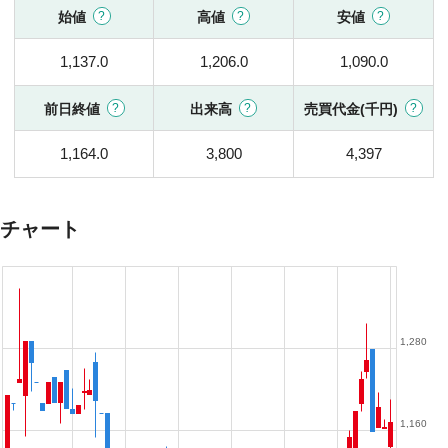
始値
高値
安値
1,137.0
1,206.0
1,090.0
前日終値
出来高
売買代金(千円)
1,164.0
3,800
4,397
チャート
1,280
1,160