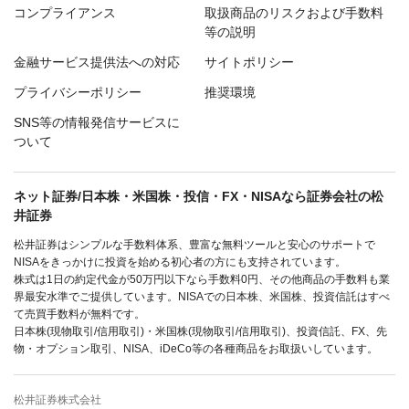
コンプライアンス
取扱商品のリスクおよび手数料
等の説明
金融サービス提供法への対応
サイトポリシー
プライバシーポリシー
推奨環境
SNS等の情報発信サービスに
ついて
ネット証券/日本株・米国株・投信・FX・NISAなら証券会社の松
井証券
松井証券はシンプルな手数料体系、豊富な無料ツールと安心のサポートで
NISAをきっかけに投資を始める初心者の方にも支持されています。
株式は1日の約定代金が50万円以下なら手数料0円、その他商品の手数料も業
界最安水準でご提供しています。NISAでの日本株、米国株、投資信託はすべ
て売買手数料が無料です。
日本株(現物取引/信用取引)・米国株(現物取引/信用取引)、投資信託、FX、先
物・オプション取引、NISA、iDeCo等の各種商品をお取扱いしています。
松井証券株式会社