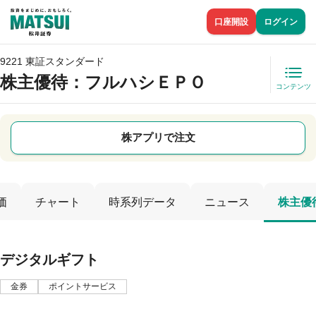
口座開設
ログイン
9221 東証スタンダード
株主優待
：フルハシＥＰＯ
コンテンツ
株アプリで注文
価
チャート
時系列データ
ニュース
株主優
デジタルギフト
金券
ポイントサービス