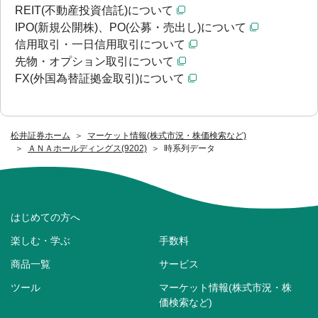
REIT(不動産投資信託)について
IPO(新規公開株)、PO(公募・売出し)について
信用取引・一日信用取引について
先物・オプション取引について
FX(外国為替証拠金取引)について
松井証券ホーム
マーケット情報(株式市況・株価検索など)
ＡＮＡホールディングス(9202)
時系列データ
はじめての方へ
楽しむ・学ぶ
手数料
商品一覧
サービス
ツール
マーケット情報(株式市況・株
価検索など)