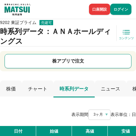
口座開設
ログイン
9202 東証プライム
売建可
時系列データ
：ＡＮＡホールディ
コンテンツ
ングス
株アプリで注文
株価
チャート
時系列データ
ニュース
表示期間
表示単位：
日
3ヶ月
日付
始値
高値
安値