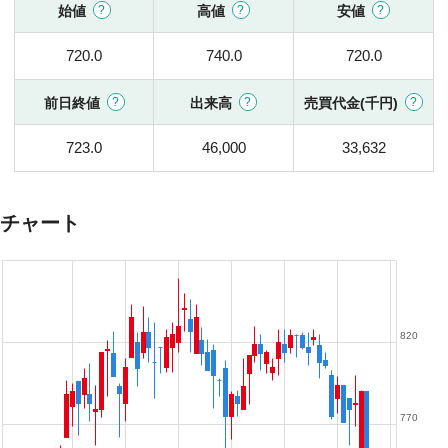
始値
高値
安値
720.0
740.0
720.0
前日終値
出来高
売買代金(千円)
723.0
46,000
33,632
チャート
820
770