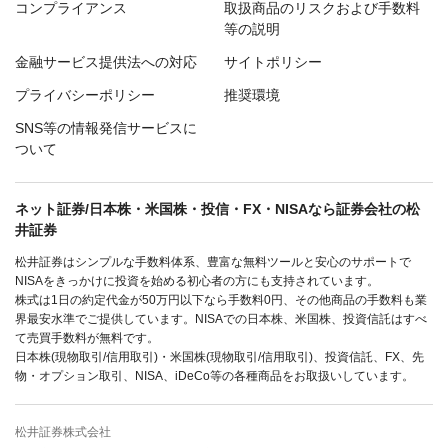
コンプライアンス
取扱商品のリスクおよび手数料
等の説明
金融サービス提供法への対応
サイトポリシー
プライバシーポリシー
推奨環境
SNS等の情報発信サービスに
ついて
ネット証券/日本株・米国株・投信・FX・NISAなら証券会社の松
井証券
松井証券はシンプルな手数料体系、豊富な無料ツールと安心のサポートで
NISAをきっかけに投資を始める初心者の方にも支持されています。
株式は1日の約定代金が50万円以下なら手数料0円、その他商品の手数料も業
界最安水準でご提供しています。NISAでの日本株、米国株、投資信託はすべ
て売買手数料が無料です。
日本株(現物取引/信用取引)・米国株(現物取引/信用取引)、投資信託、FX、先
物・オプション取引、NISA、iDeCo等の各種商品をお取扱いしています。
松井証券株式会社