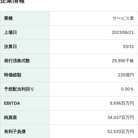
企業情報
業種
サービス業
上場日
2023/06/21
決算日
03/31
発行済株式数
29,990千株
時価総額
220億円
予想配当利回り
0.00％
EBITDA
8,696百万円
純資産
34,037百万円
有利子負債
52,533百万円